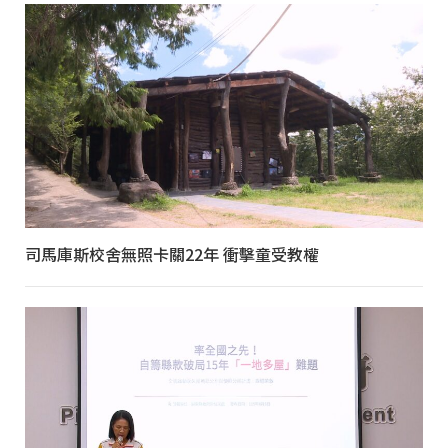
司馬庫斯校舍無照卡關22年 衝擊童受教權