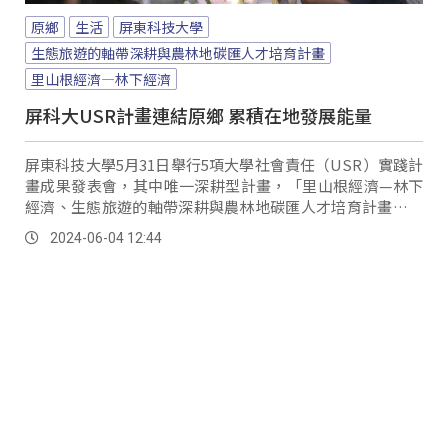
原鄉
生活
屏東科技大學
生態旅遊的軸帶深耕與農林地碳匯人才培育計畫
里山根經濟—林下經濟
屏科大USR計畫連結原鄉 累積在地發展能量
屏東科技大學5月31日舉行5項大學社會責任（USR）實踐計
畫成果發表會，其中唯一深耕型計畫，「里山根經濟—林下
經濟、生態旅遊的軸帶深耕與農林地碳匯人才培育計畫」，
是屏科大將過去與原鄉部落累積多年合作經驗，並因應氣候
2024-06-04 12:44
變遷轉化而成的永續發展計畫，像在霧台鄉就有不錯的成
果。