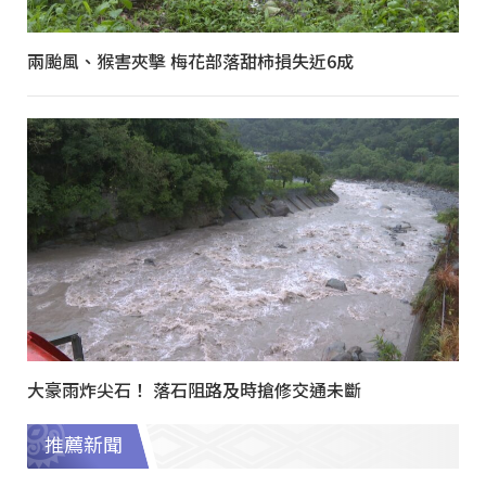
兩颱風、猴害夾擊 梅花部落甜柿損失近6成
大豪雨炸尖石！ 落石阻路及時搶修交通未斷
推薦新聞