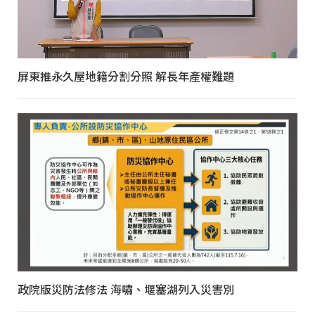
屏東推永久屋地籍分割分照 解長年產權難題
政院版災防法修法 海嘯、堰塞湖列入災害別