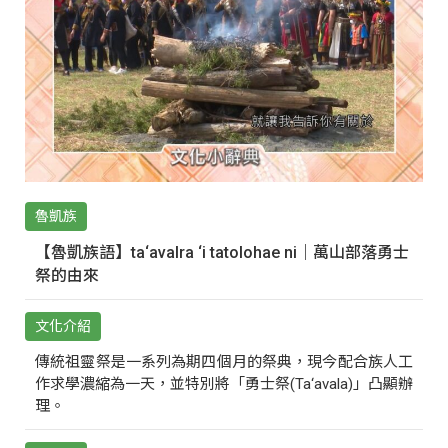
魯凱族
【魯凱族語】ta‘avalra ‘i tatolohae ni｜萬山部落勇士
祭的由來
文化介紹
傳統祖靈祭是一系列為期四個月的祭典，現今配合族人工
作求學濃縮為一天，並特別將「勇士祭(Ta‘avala)」凸顯辦
理。