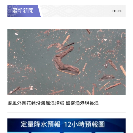
最新新聞
颱風外圍花蓮沿海風浪增強 鹽寮漁港現長浪