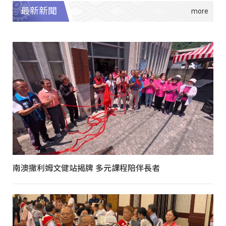
最新新聞
南澳撒利姆文健站揭牌 多元課程陪伴長者