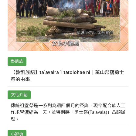
魯凱族
【魯凱族語】ta‘avalra ‘i tatolohae ni｜萬山部落勇士
祭的由來
文化介紹
傳統祖靈祭是一系列為期四個月的祭典，現今配合族人工
作求學濃縮為一天，並特別將「勇士祭(Ta‘avala)」凸顯辦
理。
小辭典