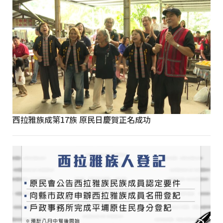
西拉雅族成第17族 原民日慶賀正名成功