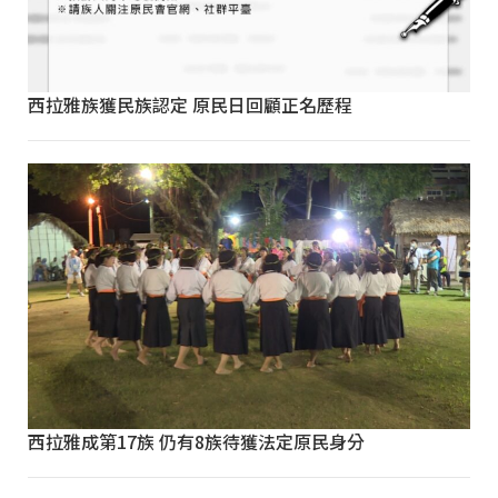
西拉雅族獲民族認定 原民日回顧正名歷程
西拉雅成第17族 仍有8族待獲法定原民身分