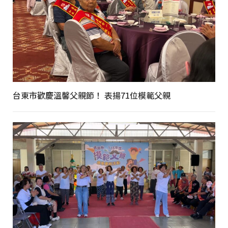
台東市歡慶溫馨父親節！ 表揚71位模範父親