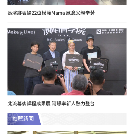
長濱鄉表揚22位模範Mama 感念父親辛勞
北流幕後課程成果展 阿爆率新人熱力登台
推薦新聞