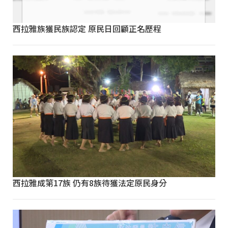
西拉雅族獲民族認定 原民日回顧正名歷程
西拉雅成第17族 仍有8族待獲法定原民身分