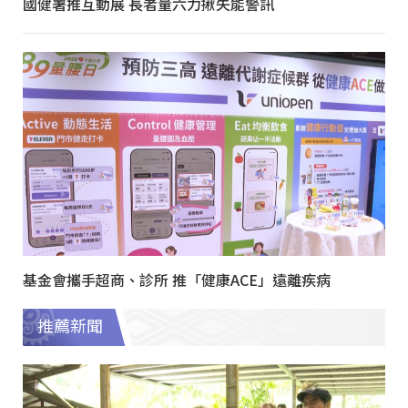
國健署推互動展 長者量六力揪失能警訊
基金會攜手超商、診所 推「健康ACE」遠離疾病
推薦新聞