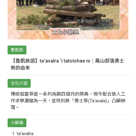
魯凱族
【魯凱族語】ta‘avalra ‘i tatolohae ni｜萬山部落勇士
祭的由來
文化介紹
傳統祖靈祭是一系列為期四個月的祭典，現今配合族人工
作求學濃縮為一天，並特別將「勇士祭(Ta‘avala)」凸顯辦
理。
小辭典
ta‘avalra