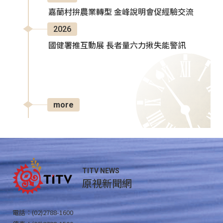
嘉蘭村拚農業轉型 金峰說明會促經驗交流
2026
國健署推互動展 長者量六力揪失能警訊
more
TITV NEWS
原視新聞網
電話：(02)2788-1600