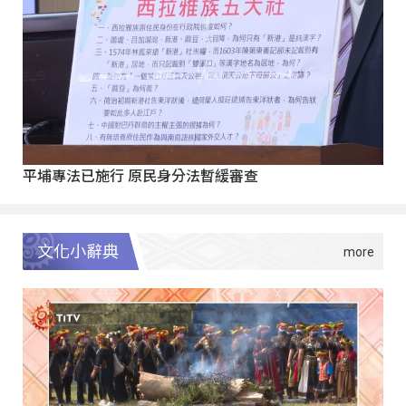
平埔專法已施行 原民身分法暫緩審查
文化小辭典