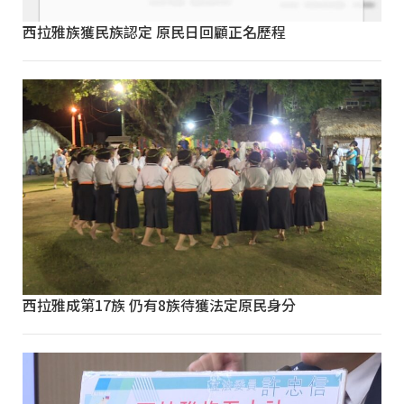
西拉雅族獲民族認定 原民日回顧正名歷程
西拉雅成第17族 仍有8族待獲法定原民身分