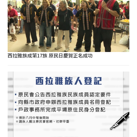
西拉雅族成第17族 原民日慶賀正名成功