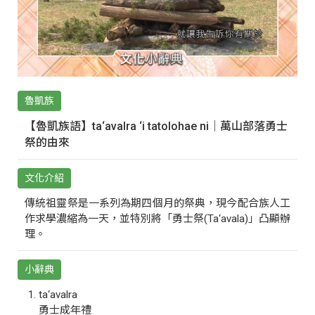
魯凱族
【魯凱族語】ta‘avalra ‘i tatolohae ni｜萬山部落勇士
祭的由來
文化介紹
傳統祖靈祭是一系列為期四個月的祭典，現今配合族人工
作求學濃縮為一天，並特別將「勇士祭(Ta‘avala)」凸顯辦
理。
小辭典
ta‘avalra
勇士成年禮