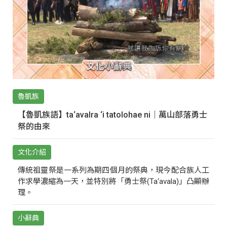
魯凱族
【魯凱族語】ta‘avalra ‘i tatolohae ni｜萬山部落勇士
祭的由來
文化介紹
傳統祖靈祭是一系列為期四個月的祭典，現今配合族人工
作求學濃縮為一天，並特別將「勇士祭(Ta‘avala)」凸顯辦
理。
小辭典