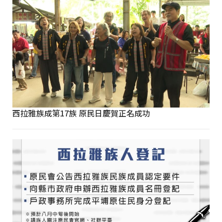
西拉雅族成第17族 原民日慶賀正名成功