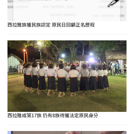
西拉雅族獲民族認定 原民日回顧正名歷程
西拉雅成第17族 仍有8族待獲法定原民身分