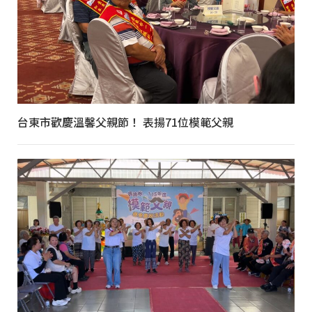
台東市歡慶溫馨父親節！ 表揚71位模範父親