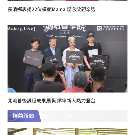
長濱鄉表揚22位模範Mama 感念父親辛勞
北流幕後課程成果展 阿爆率新人熱力登台
推薦新聞