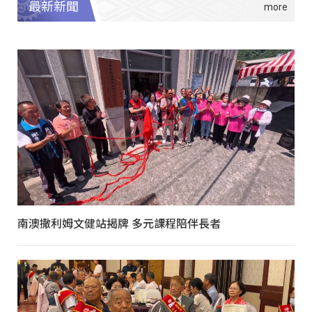
最新新聞
南澳撒利姆文健站揭牌 多元課程陪伴長者