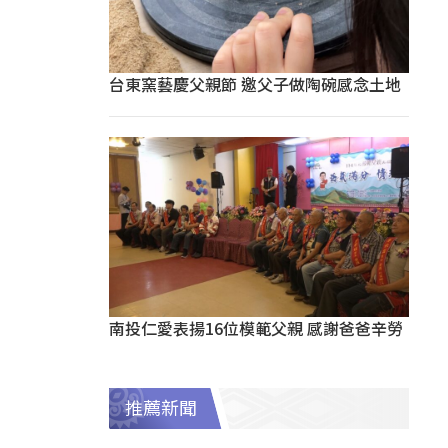
台東窯藝慶父親節 邀父子做陶碗感念土地
南投仁愛表揚16位模範父親 感謝爸爸辛勞
推薦新聞