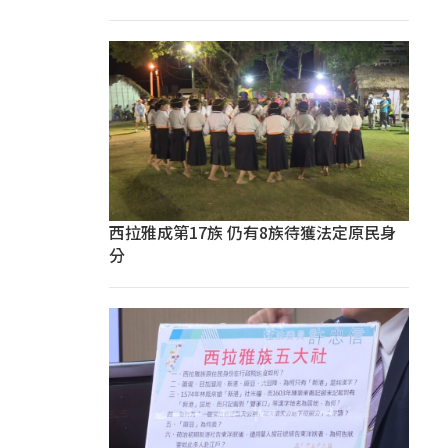
西拉雅成第17族 仍有8族待獲法定原民身
分