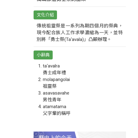
文化介紹
傳統祖靈祭是一系列為期四個月的祭典，
現今配合族人工作求學濃縮為一天，並特
別將「勇士祭(Ta‘avala)」凸顯辦理。
小辭典
ta‘avalra
勇士成年禮
molapangolai
祖靈祭
asavasavahe
男性青年
atamatama
父字輩的稱呼
歷史上的今天