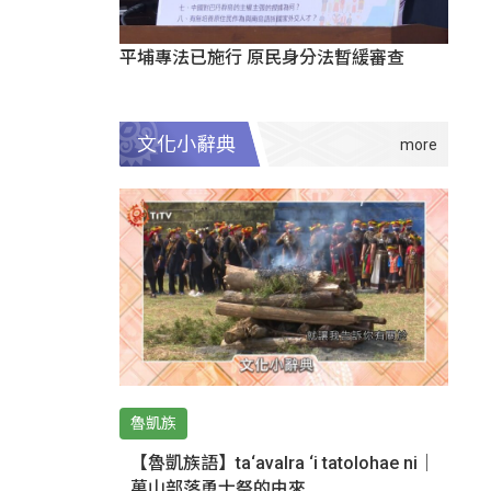
平埔專法已施行 原民身分法暫緩審查
文化小辭典
魯凱族
【魯凱族語】ta‘avalra ‘i tatolohae ni｜
萬山部落勇士祭的由來