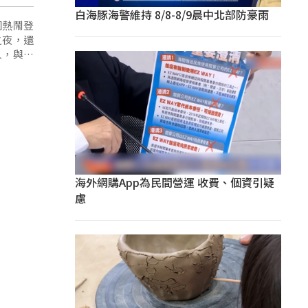
白海豚海警維持 8/8-8/9晨中北部防豪雨
園熱鬧登
之夜，還
人，與在
海外網購App為民間營運 收費、個資引疑
慮