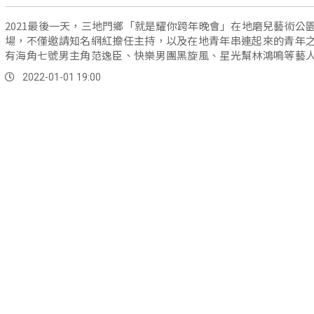
2021最後一天，三地門鄉「就是耀你跨年晚會」在地磨兒藝術公
場，不僅邀請知名網紅擔任主持，以及在地青年串連起來的青年
有海角七號男主角范逸臣、快樂男團黑旋風、星光幫林鴻鳴等藝
地歌手與樂團等，由各部落青年主導設計的音樂饗宴。
2022-01-01 19:00