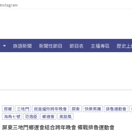
Instagram
族語新聞
新聞性節目
節目表
主播專區
歷史上
原鄉
三地門
就是耀你跨年晚會
屏東
快樂男團
排魯運動會
海角七號
范逸臣
鄉運會
黑旋風
屏東三地門鄉運會結合跨年晚會 備戰排魯運動會