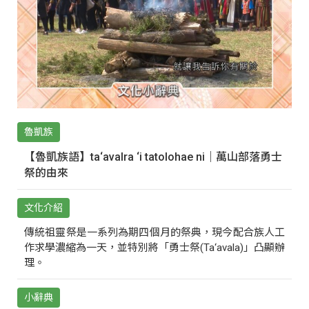
魯凱族
【魯凱族語】ta‘avalra ‘i tatolohae ni｜萬山部落勇士
祭的由來
文化介紹
傳統祖靈祭是一系列為期四個月的祭典，現今配合族人工
作求學濃縮為一天，並特別將「勇士祭(Ta‘avala)」凸顯辦
理。
小辭典