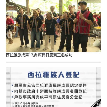
西拉雅族成第17族 原民日慶賀正名成功