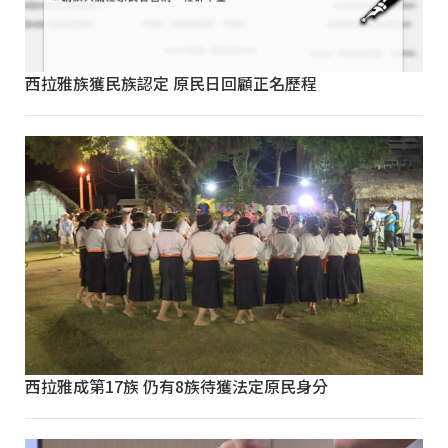
西拉雅族獲民族認定 原民日回顧正名歷程
西拉雅成第17族 仍有8族待獲法定原民身分