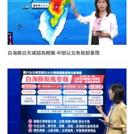
白海豚白天減弱為輕颱 中部以北有局部豪雨