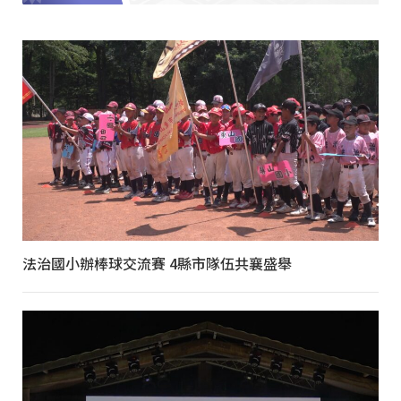
法治國小辦棒球交流賽 4縣市隊伍共襄盛舉