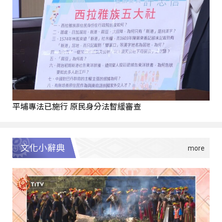
平埔專法已施行 原民身分法暫緩審查
文化小辭典