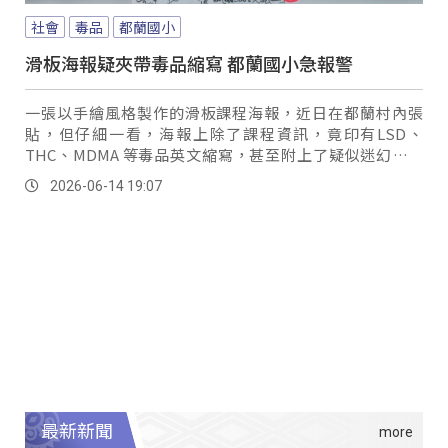
社會
毒品
都蘭國小
滑板海報疑夾帶毒品縮寫 都蘭國小急報警
一張以手繪風格製作的滑板課程海報，近日在都蘭村內張
貼，但仔細一看，海報上除了課程資訊，竟印有LSD、
THC、MDMA 等毒品英文縮寫，甚至附上了疑似迷幻菇的
圖，這種充滿暗示性的內容，搭配「懂的就懂」字樣，讓居
2026-06-14 19:07
民感到不安，家長更擔心這會對青少年造成錯誤引導，在網
路社群貼文示警。
最新新聞