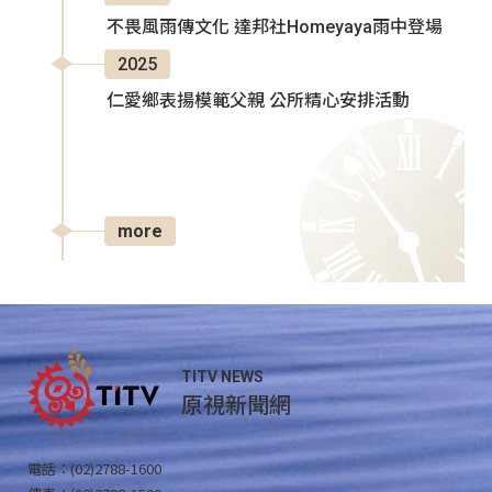
不畏風雨傳文化 達邦社Homeyaya雨中登場
2025
仁愛鄉表揚模範父親 公所精心安排活動
more
TITV NEWS
原視新聞網
電話：(02)2788-1600