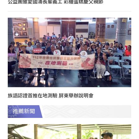
公益團邀愛國浦長輩義工 彩繪蛋糕慶父親節
族語認證首推在地測驗 屏東舉辦說明會
推薦新聞