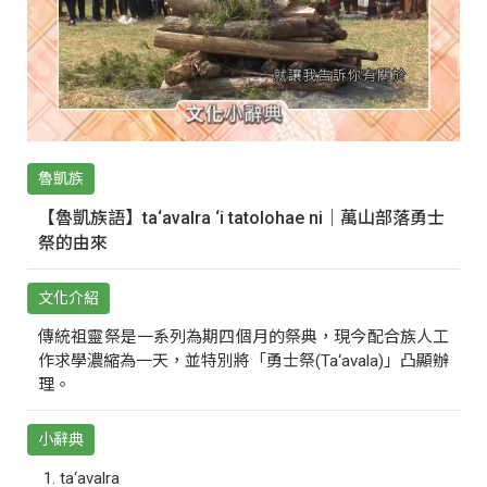
魯凱族
【魯凱族語】ta‘avalra ‘i tatolohae ni｜萬山部落勇士
祭的由來
文化介紹
傳統祖靈祭是一系列為期四個月的祭典，現今配合族人工
作求學濃縮為一天，並特別將「勇士祭(Ta‘avala)」凸顯辦
理。
小辭典
ta‘avalra