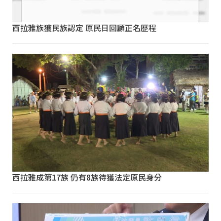
西拉雅族獲民族認定 原民日回顧正名歷程
西拉雅成第17族 仍有8族待獲法定原民身分