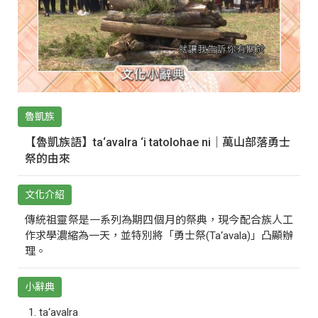
魯凱族
【魯凱族語】ta‘avalra ‘i tatolohae ni｜萬山部落勇士
祭的由來
文化介紹
傳統祖靈祭是一系列為期四個月的祭典，現今配合族人工
作求學濃縮為一天，並特別將「勇士祭(Ta‘avala)」凸顯辦
理。
小辭典
ta‘avalra