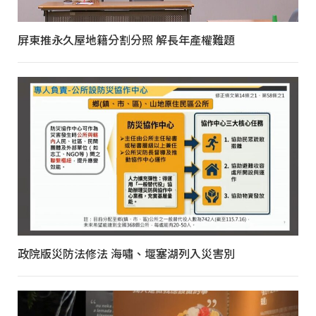
屏東推永久屋地籍分割分照 解長年產權難題
政院版災防法修法 海嘯、堰塞湖列入災害別