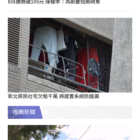
8月豬價破105元 陳駿季：為節慶短期現象
新北原民社宅欠租千萬 將建置系統防錯漏
推薦新聞