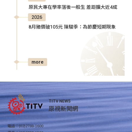
原民大專在學率落後一般生 差距擴大近4成
2026
8月豬價破105元 陳駿季：為節慶短期現象
more
TITV NEWS
原視新聞網
電話：(02)2788-1600