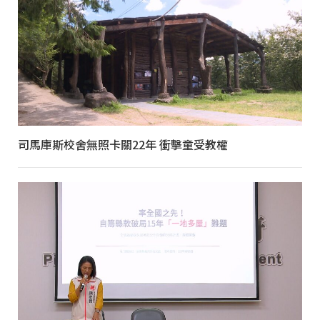
司馬庫斯校舍無照卡關22年 衝擊童受教權