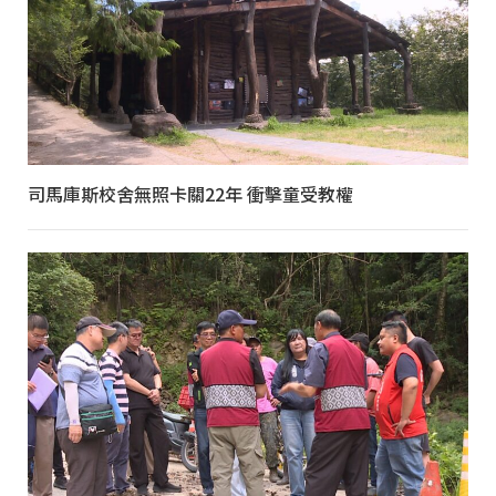
司馬庫斯校舍無照卡關22年 衝擊童受教權