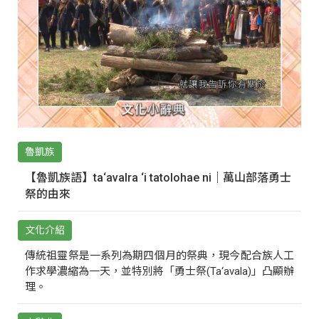
魯凱族
【魯凱族語】ta‘avalra ‘i tatolohae ni｜萬山部落勇士
祭的由來
文化介紹
傳統祖靈祭是一系列為期四個月的祭典，現今配合族人工
作求學濃縮為一天，並特別將「勇士祭(Ta‘avala)」凸顯辦
理。