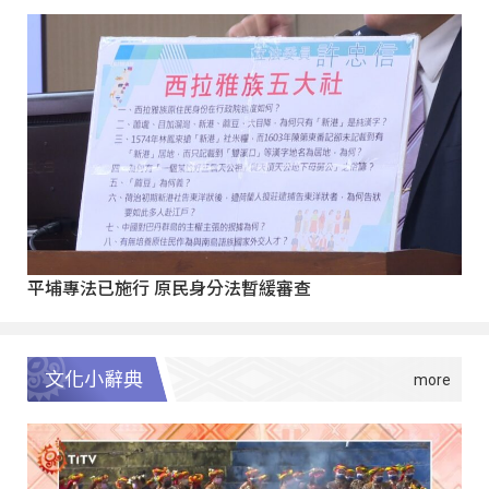
平埔專法已施行 原民身分法暫緩審查
文化小辭典