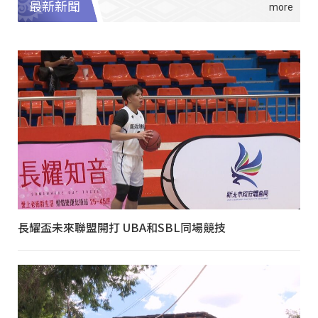
最新新聞
長耀盃未來聯盟開打 UBA和SBL同場競技