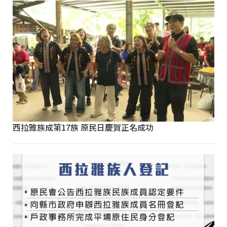
西拉雅族成第17族 原民日慶賀正名成功