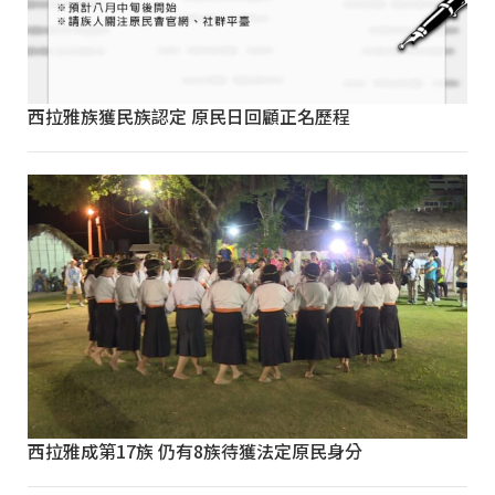
西拉雅族獲民族認定 原民日回顧正名歷程
西拉雅成第17族 仍有8族待獲法定原民身分