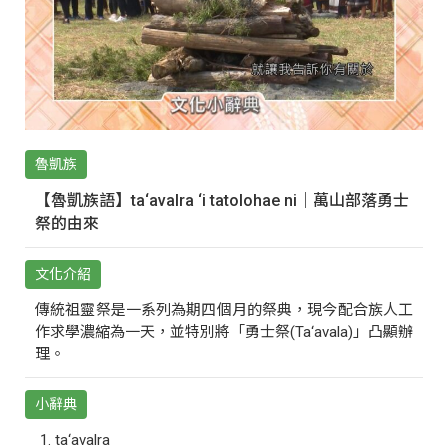
魯凱族
【魯凱族語】ta‘avalra ‘i tatolohae ni｜萬山部落勇士
祭的由來
文化介紹
傳統祖靈祭是一系列為期四個月的祭典，現今配合族人工
作求學濃縮為一天，並特別將「勇士祭(Ta‘avala)」凸顯辦
理。
小辭典
ta‘avalra