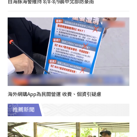
白海豚海警維持 8/8-8/9晨中北部防豪雨
海外網購App為民間營運 收費、個資引疑慮
推薦新聞