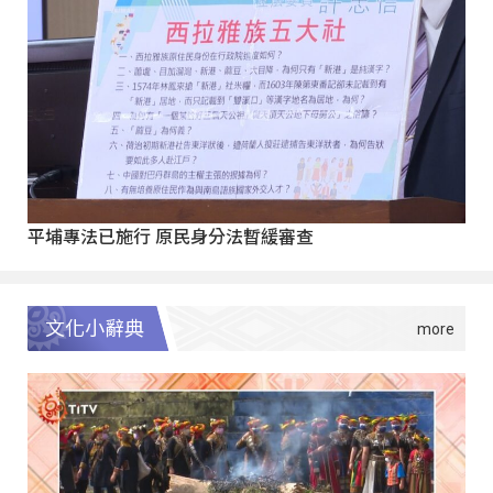
平埔專法已施行 原民身分法暫緩審查
文化小辭典