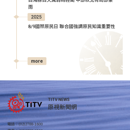
白海豚白天減弱為輕颱 中部以北有局部豪
雨
2025
8/9國際原民日 聯合國強調原民知識重要性
more
TITV NEWS
原視新聞網
電話：(02)2788-1600