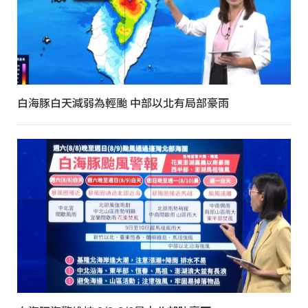
白海豚白天減弱為輕颱 中部以北有局部豪雨