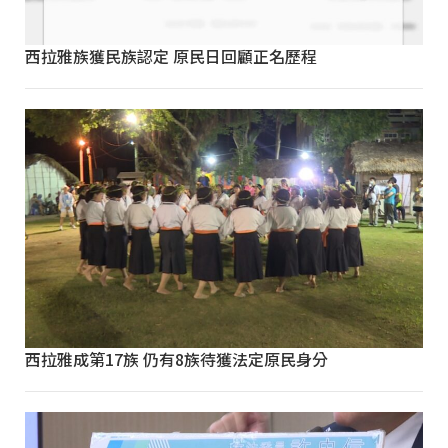
西拉雅族獲民族認定 原民日回顧正名歷程
西拉雅成第17族 仍有8族待獲法定原民身分