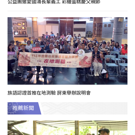
公益團邀愛國浦長輩義工 彩繪蛋糕慶父親節
族語認證首推在地測驗 屏東舉辦說明會
推薦新聞