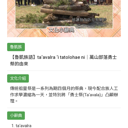
魯凱族
【魯凱族語】ta‘avalra ‘i tatolohae ni｜萬山部落勇士
祭的由來
文化介紹
傳統祖靈祭是一系列為期四個月的祭典，現今配合族人工
作求學濃縮為一天，並特別將「勇士祭(Ta‘avala)」凸顯辦
理。
小辭典
ta‘avalra