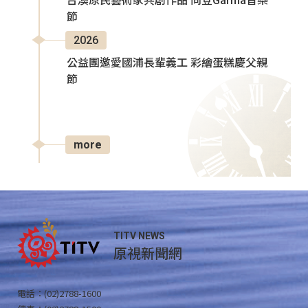
台澳原民藝術家共創作品 同登Garma音樂
節
2026
公益團邀愛國浦長輩義工 彩繪蛋糕慶父親
節
more
TITV NEWS
原視新聞網
電話：(02)2788-1600