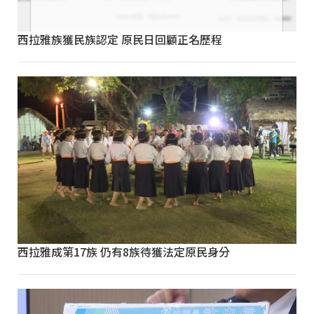
西拉雅族獲民族認定 原民日回顧正名歷程
西拉雅成第17族 仍有8族待獲法定原民身分