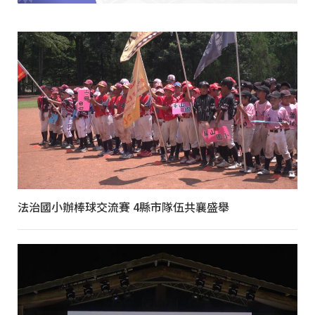
法治國小辦棒球交流賽 4縣市隊伍共襄盛舉