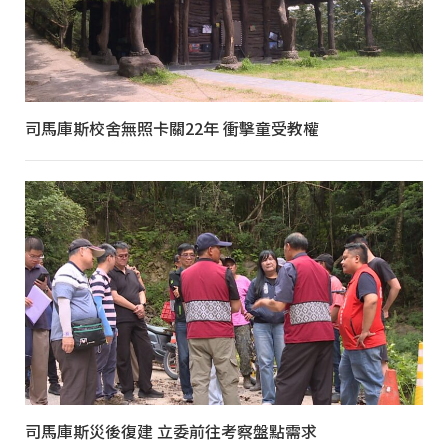
司馬庫斯校舍無照卡關22年 衝擊童受教權
司馬庫斯災後復建 立委前往考察盤點需求