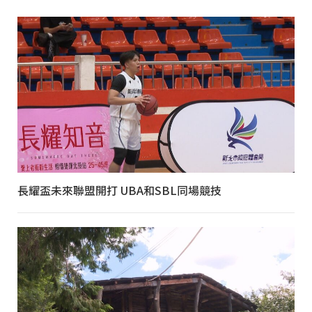
長耀盃未來聯盟開打 UBA和SBL同場競技