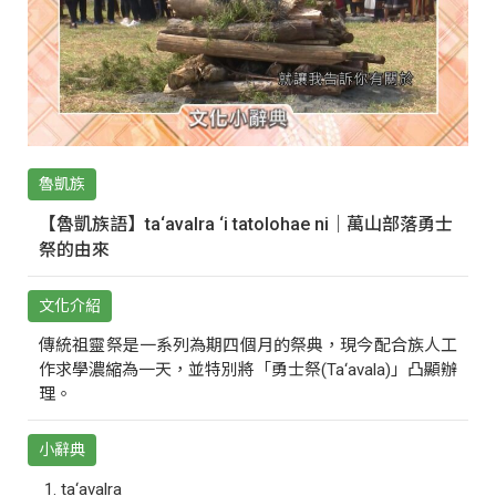
魯凱族
【魯凱族語】ta‘avalra ‘i tatolohae ni｜萬山部落勇士
祭的由來
文化介紹
傳統祖靈祭是一系列為期四個月的祭典，現今配合族人工
作求學濃縮為一天，並特別將「勇士祭(Ta‘avala)」凸顯辦
理。
小辭典
ta‘avalra