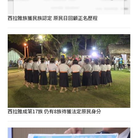
西拉雅族獲民族認定 原民日回顧正名歷程
西拉雅成第17族 仍有8族待獲法定原民身分