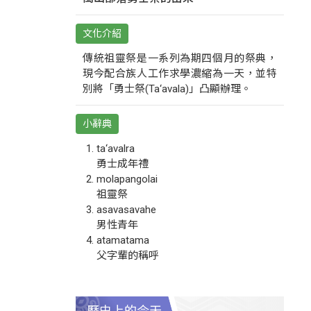
文化介紹
傳統祖靈祭是一系列為期四個月的祭典，
現今配合族人工作求學濃縮為一天，並特
別將「勇士祭(Ta‘avala)」凸顯辦理。
小辭典
ta‘avalra
勇士成年禮
molapangolai
祖靈祭
asavasavahe
男性青年
atamatama
父字輩的稱呼
歷史上的今天