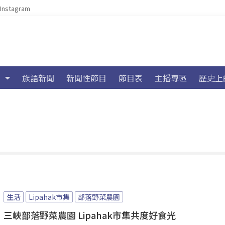
Instagram
族語新聞
新聞性節目
節目表
主播專區
歷史上
生活
Lipahak市集
部落野菜農園
三峽部落野菜農園 Lipahak市集共度好食光