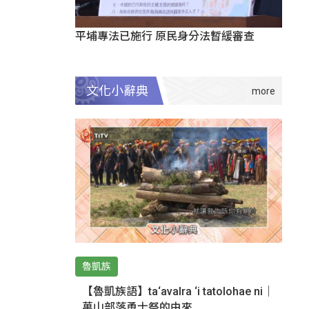
平埔專法已施行 原民身分法暫緩審查
文化小辭典
魯凱族
【魯凱族語】ta‘avalra ‘i tatolohae ni｜
萬山部落勇士祭的由來