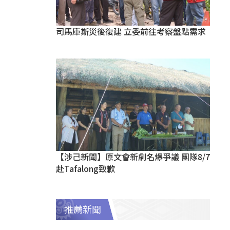
司馬庫斯災後復建 立委前往考察盤點需求
【涉己新聞】原文會新劇名爆爭議 團隊8/7
赴Tafalong致歉
推薦新聞