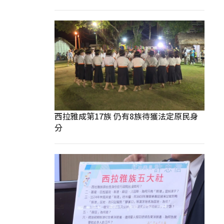
西拉雅成第17族 仍有8族待獲法定原民身
分