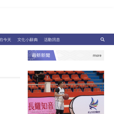
的今天
文化小辭典
活動訊息
最新新聞