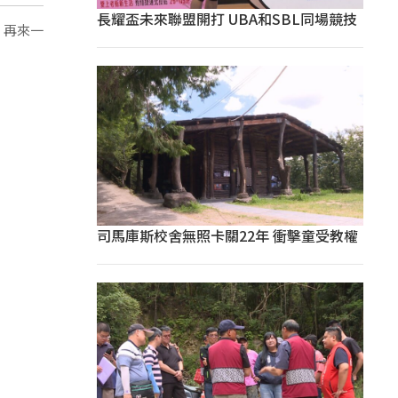
長耀盃未來聯盟開打 UBA和SBL同場競技
，再來一
司馬庫斯校舍無照卡關22年 衝擊童受教權