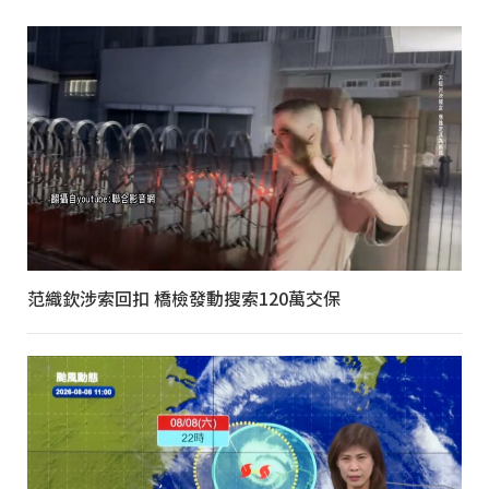
范織欽涉索回扣 橋檢發動搜索120萬交保