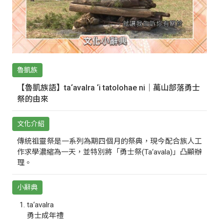
魯凱族
【魯凱族語】ta‘avalra ‘i tatolohae ni｜萬山部落勇士
祭的由來
文化介紹
傳統祖靈祭是一系列為期四個月的祭典，現今配合族人工
作求學濃縮為一天，並特別將「勇士祭(Ta‘avala)」凸顯辦
理。
小辭典
ta‘avalra
勇士成年禮