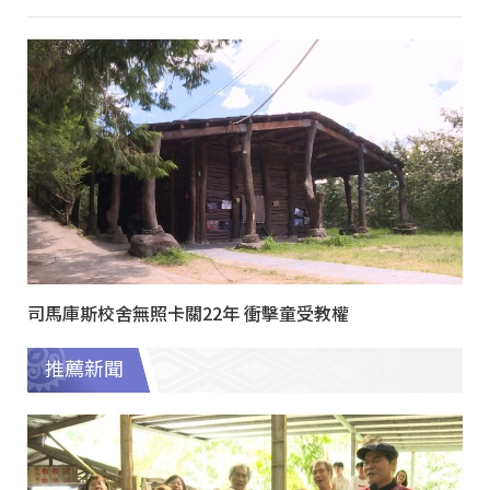
司馬庫斯校舍無照卡關22年 衝擊童受教權
推薦新聞