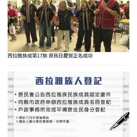
西拉雅族成第17族 原民日慶賀正名成功