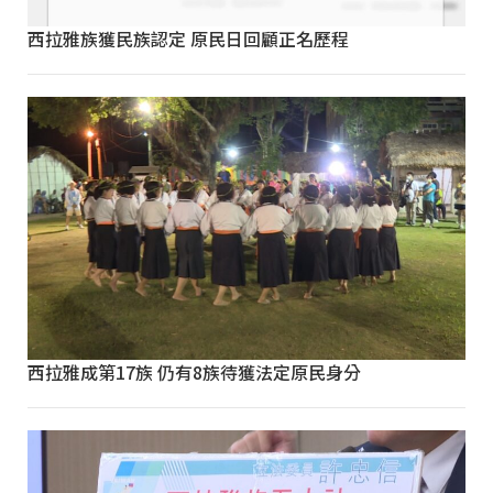
西拉雅族獲民族認定 原民日回顧正名歷程
西拉雅成第17族 仍有8族待獲法定原民身分