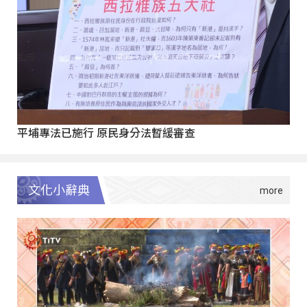
平埔專法已施行 原民身分法暫緩審查
文化小辭典