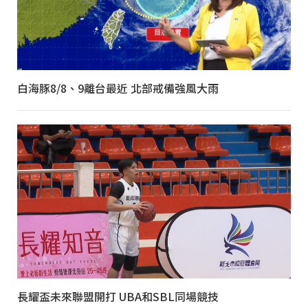
白海豚8/8、9離台最近 北部戒備強風大雨
長耀盃未來聯盟開打 UBA和SBL同場競技