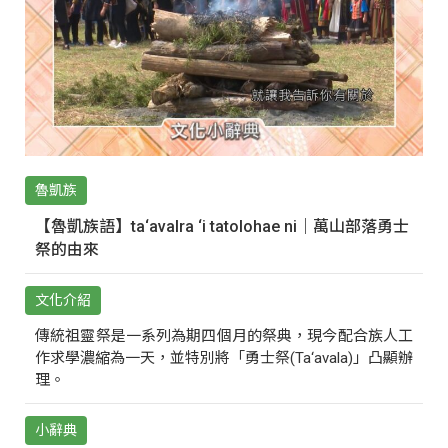
魯凱族
【魯凱族語】ta‘avalra ‘i tatolohae ni｜萬山部落勇士
祭的由來
文化介紹
傳統祖靈祭是一系列為期四個月的祭典，現今配合族人工
作求學濃縮為一天，並特別將「勇士祭(Ta‘avala)」凸顯辦
理。
小辭典