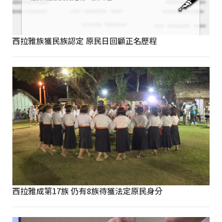
西拉雅族獲民族認定 原民日回顧正名歷程
西拉雅成第17族 仍有8族待獲法定原民身分