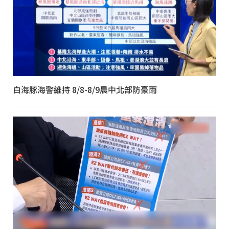
白海豚海警維持 8/8-8/9晨中北部防豪雨