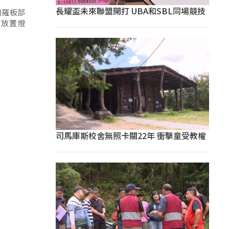
長耀盃未來聯盟開打 UBA和SBL同場競技
加羅板部
可放置燈
司馬庫斯校舍無照卡關22年 衝擊童受教權