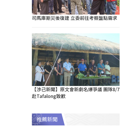
司馬庫斯災後復建 立委前往考察盤點需求
【涉己新聞】原文會新劇名爆爭議 團隊8/7
赴Tafalong致歉
推薦新聞