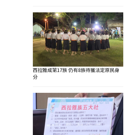
西拉雅成第17族 仍有8族待獲法定原民身
分