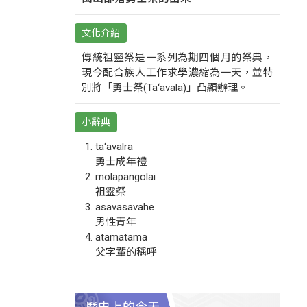
文化介紹
傳統祖靈祭是一系列為期四個月的祭典，
現今配合族人工作求學濃縮為一天，並特
別將「勇士祭(Ta‘avala)」凸顯辦理。
小辭典
ta‘avalra
勇士成年禮
molapangolai
祖靈祭
asavasavahe
男性青年
atamatama
父字輩的稱呼
歷史上的今天