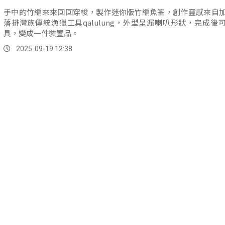
手中的竹編來來回回穿梭，製作迷你版竹編魚筌，創作靈感來自
落排灣族傳統漁獵工具qalulung，外型呈漏喇叭形狀，完成後
具，變成一件裝置品。
2025-09-19 12:38