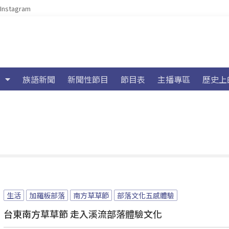
Instagram
族語新聞
新聞性節目
節目表
主播專區
歷史上
生活
加羅板部落
南方草草節
部落文化五感體驗
台東南方草草節 走入溪流部落體驗文化