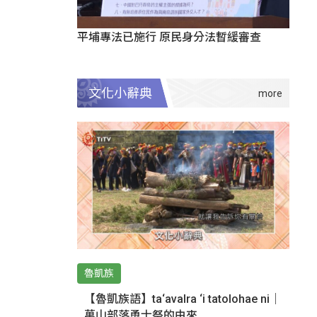
平埔專法已施行 原民身分法暫緩審查
文化小辭典
魯凱族
【魯凱族語】ta‘avalra ‘i tatolohae ni｜
萬山部落勇士祭的由來