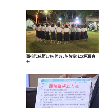
西拉雅成第17族 仍有8族待獲法定原民身
分