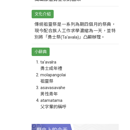
文化介紹
傳統祖靈祭是一系列為期四個月的祭典，
現今配合族人工作求學濃縮為一天，並特
別將「勇士祭(Ta‘avala)」凸顯辦理。
小辭典
ta‘avalra
勇士成年禮
molapangolai
祖靈祭
asavasavahe
男性青年
atamatama
父字輩的稱呼
歷史上的今天