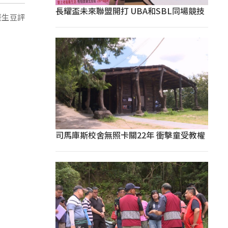
長耀盃未來聯盟開打 UBA和SBL同場競技
暨生豆評
司馬庫斯校舍無照卡關22年 衝擊童受教權