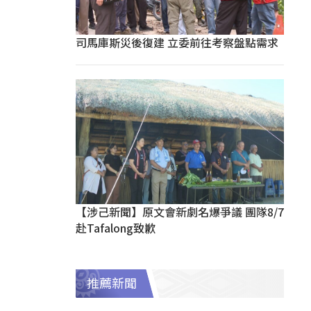
司馬庫斯災後復建 立委前往考察盤點需求
【涉己新聞】原文會新劇名爆爭議 團隊8/7
赴Tafalong致歉
推薦新聞