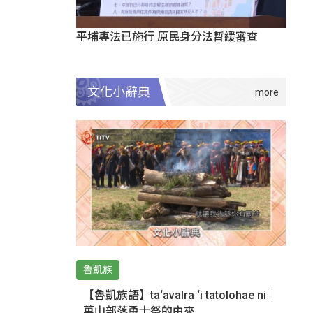
平埔專法已施行 原民身分法暫緩審查
文化小辭典
魯凱族
【魯凱族語】ta‘avalra ‘i tatolohae ni｜
萬山部落勇士祭的由來