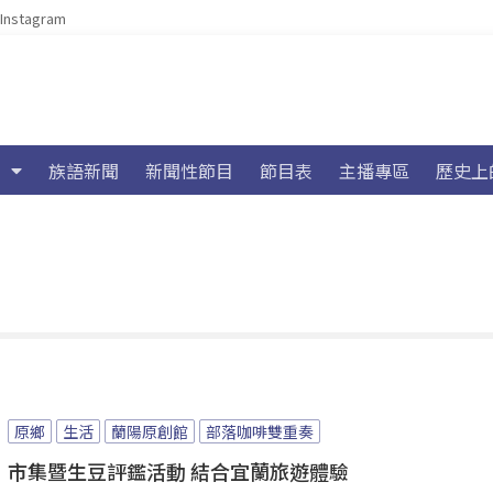
Instagram
族語新聞
新聞性節目
節目表
主播專區
歷史上
原鄉
生活
蘭陽原創館
部落咖啡雙重奏
市集暨生豆評鑑活動 結合宜蘭旅遊體驗