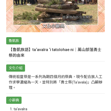
魯凱族
【魯凱族語】ta‘avalra ‘i tatolohae ni｜萬山部落勇士
祭的由來
文化介紹
傳統祖靈祭是一系列為期四個月的祭典，現今配合族人工
作求學濃縮為一天，並特別將「勇士祭(Ta‘avala)」凸顯辦
理。
小辭典
ta‘avalra