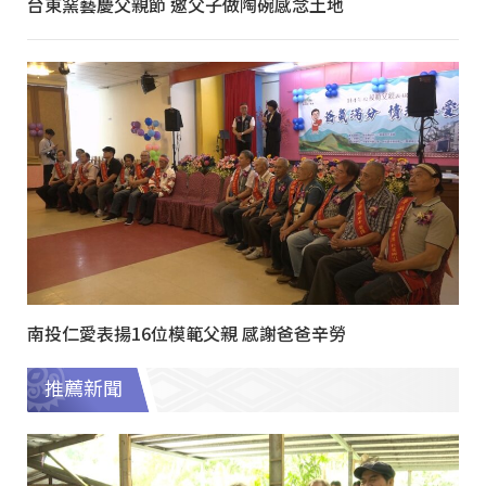
台東窯藝慶父親節 邀父子做陶碗感念土地
南投仁愛表揚16位模範父親 感謝爸爸辛勞
推薦新聞