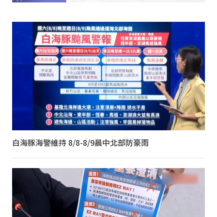
白海豚海警維持 8/8-8/9晨中北部防豪雨