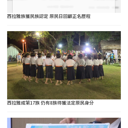
西拉雅族獲民族認定 原民日回顧正名歷程
西拉雅成第17族 仍有8族待獲法定原民身分