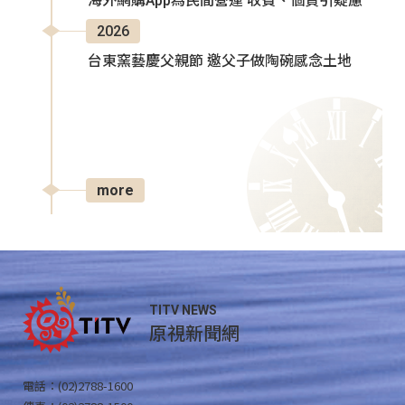
海外網購App為民間營運 收費、個資引疑慮
2026
台東窯藝慶父親節 邀父子做陶碗感念土地
more
TITV NEWS
原視新聞網
電話：(02)2788-1600