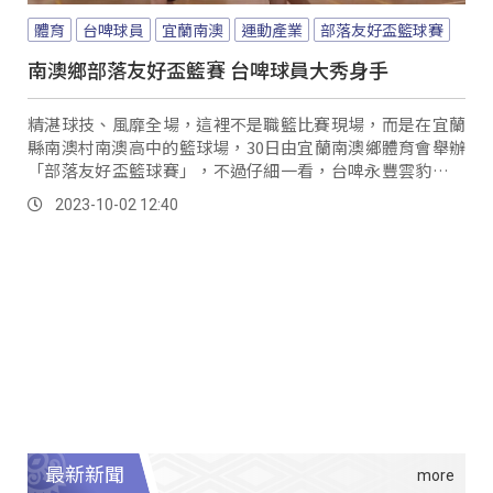
體育
台啤球員
宜蘭南澳
運動產業
部落友好盃籃球賽
南澳鄉部落友好盃籃賽 台啤球員大秀身手
精湛球技、風靡全場，這裡不是職籃比賽現場，而是在宜蘭
縣南澳村南澳高中的籃球場，30日由宜蘭南澳鄉體育會舉辦
「部落友好盃籃球賽」，不過仔細一看，台啤永豐雲豹籃球
隊的人氣球員，太魯閣族的高錦瑋、阿美族的盧捷閔以及陳
2023-10-02 12:40
孝榕，親自來到現場展現球技，更從原鄉的籃球競賽中，看
見最初打籃球的心。
最新新聞