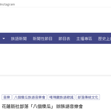
Instagram
族語新聞
新聞性節目
節目表
主播專區
歷史上
音樂
八個傻瓜族語音樂會
噶瑪蘭族語歌謠
部落傳統文化
花蓮新社部落「八個傻瓜」 辦族語音樂會