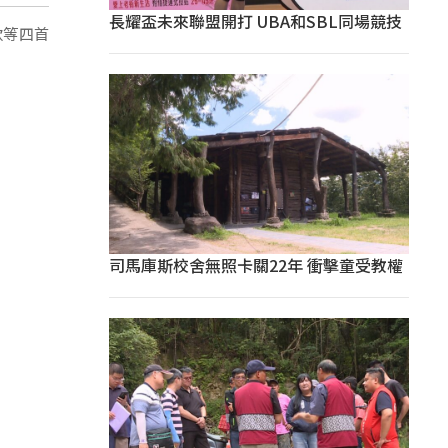
長耀盃未來聯盟開打 UBA和SBL同場競技
歌等四首
司馬庫斯校舍無照卡關22年 衝擊童受教權