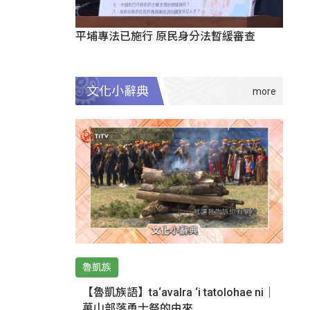
平埔專法已施行 原民身分法暫緩審查
文化小辭典
魯凱族
【魯凱族語】ta‘avalra ‘i tatolohae ni｜
萬山部落勇士祭的由來