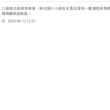
八個傻瓜族語音樂會，新社國小小朋友天真活潑地一連演唱飛魚
噶瑪蘭族語歌謠。
2024-06-12 12:27