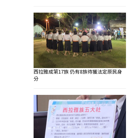
西拉雅成第17族 仍有8族待獲法定原民身
分