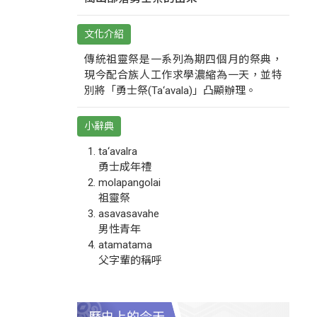
文化介紹
傳統祖靈祭是一系列為期四個月的祭典，
現今配合族人工作求學濃縮為一天，並特
別將「勇士祭(Ta‘avala)」凸顯辦理。
小辭典
ta‘avalra
勇士成年禮
molapangolai
祖靈祭
asavasavahe
男性青年
atamatama
父字輩的稱呼
歷史上的今天