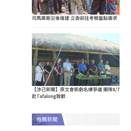
司馬庫斯災後復建 立委前往考察盤點需求
【涉己新聞】原文會新劇名爆爭議 團隊8/7
赴Tafalong致歉
推薦新聞