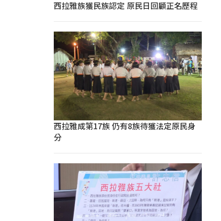
西拉雅族獲民族認定 原民日回顧正名歷程
西拉雅成第17族 仍有8族待獲法定原民身
分