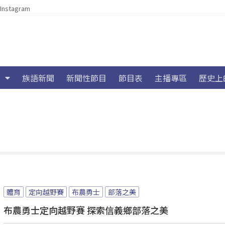
Instagram
族語新聞
新聞性節目
節目表
主播專區
歷史上
體育
定向越野賽
布農勇士
部落之美
布農勇士定向越野賽 探索信義鄉部落之美