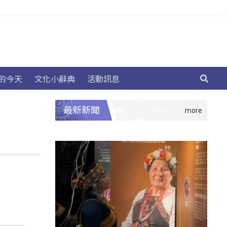
的今天
文化小辭典
活動訊息
最新新聞