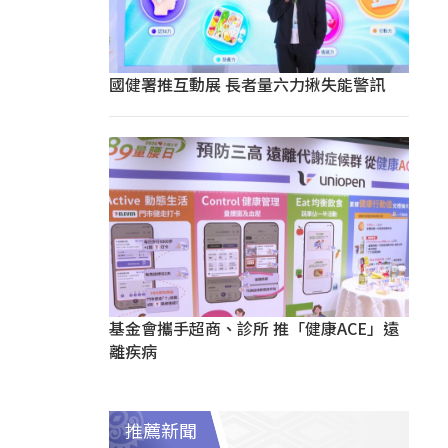
國健署推互動展 長者量六力揪失能警訊
基金會攜手超商、診所 推「健康ACE」遠
離疾病
推薦新聞