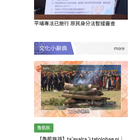
平埔專法已施行 原民身分法暫緩審查
文化小辭典
魯凱族
【魯凱族語】ta‘avalra ‘i tatolohae ni｜