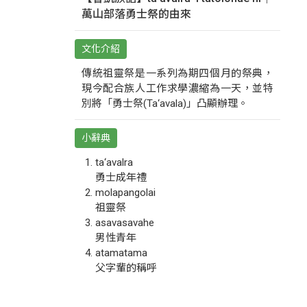
萬山部落勇士祭的由來
文化介紹
傳統祖靈祭是一系列為期四個月的祭典，
現今配合族人工作求學濃縮為一天，並特
別將「勇士祭(Ta‘avala)」凸顯辦理。
小辭典
ta‘avalra
勇士成年禮
molapangolai
祖靈祭
asavasavahe
男性青年
atamatama
父字輩的稱呼