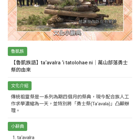
魯凱族
【魯凱族語】ta‘avalra ‘i tatolohae ni｜萬山部落勇士
祭的由來
文化介紹
傳統祖靈祭是一系列為期四個月的祭典，現今配合族人工
作求學濃縮為一天，並特別將「勇士祭(Ta‘avala)」凸顯辦
理。
小辭典
ta‘avalra