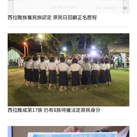
西拉雅族獲民族認定 原民日回顧正名歷程
西拉雅成第17族 仍有8族待獲法定原民身分