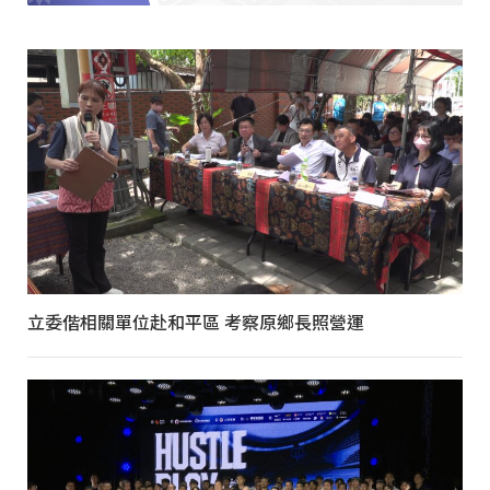
立委偕相關單位赴和平區 考察原鄉長照營運