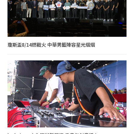
瓊斯盃8/14燃戰火 中華男籃陣容星光熠熠