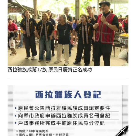
西拉雅族成第17族 原民日慶賀正名成功