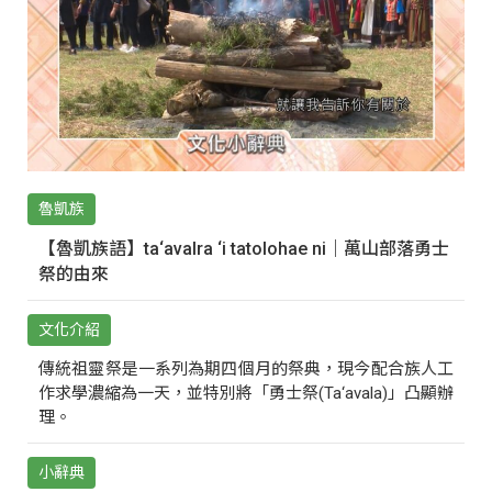
魯凱族
【魯凱族語】ta‘avalra ‘i tatolohae ni｜萬山部落勇士
祭的由來
文化介紹
傳統祖靈祭是一系列為期四個月的祭典，現今配合族人工
作求學濃縮為一天，並特別將「勇士祭(Ta‘avala)」凸顯辦
理。
小辭典