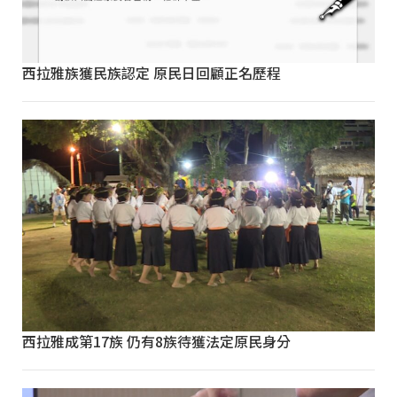
西拉雅族獲民族認定 原民日回顧正名歷程
西拉雅成第17族 仍有8族待獲法定原民身分