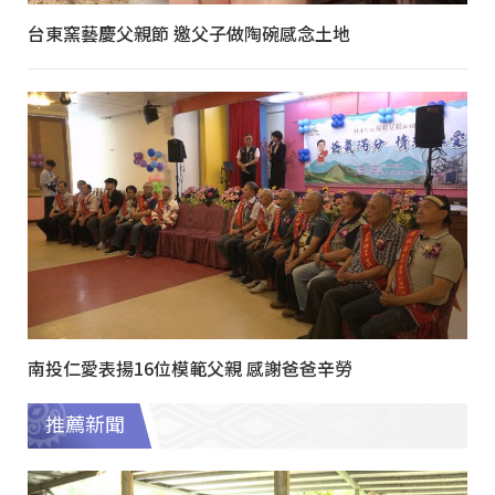
台東窯藝慶父親節 邀父子做陶碗感念土地
南投仁愛表揚16位模範父親 感謝爸爸辛勞
推薦新聞