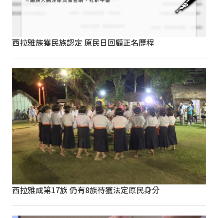
西拉雅族獲民族認定 原民日回顧正名歷程
西拉雅成第17族 仍有8族待獲法定原民身分