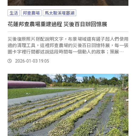
生活
邦查農場
馬太鞍溪堰塞湖
花蓮邦查農場重建過程 災後百日辦回憶展
災後復原照片搭配說明文字，布景場域還有鏟子超人們使用
過的清理工具，這裡邦查農場的災後百日回憶特展，每一張
圖卡字裡行間都述說這段時間每一個動人的故事；策展人提
到923災後回到農場時，看到稻田被厚厚淤泥覆蓋，漂流木
2026-01-03 19:05
散落各處，連同十多座簡易溫室全毀，災損至少600萬元以
上，當下確實感到非常絕望，但是看到全台各地的善舉深受
啟發，因此決定舉辦特展紀錄災復過程。