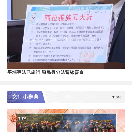
平埔專法已施行 原民身分法暫緩審查
文化小辭典