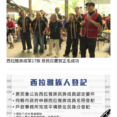
西拉雅族成第17族 原民日慶賀正名成功