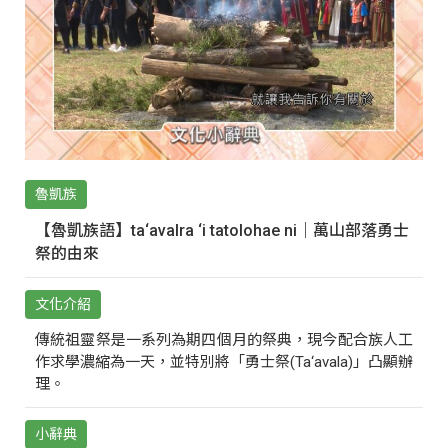
魯凱族
【魯凱族語】ta‘avalra ‘i tatolohae ni｜萬山部落勇士
祭的由來
文化介紹
傳統祖靈祭是一系列為期四個月的祭典，現今配合族人工
作求學濃縮為一天，並特別將「勇士祭(Ta‘avala)」凸顯辦
理。
小辭典