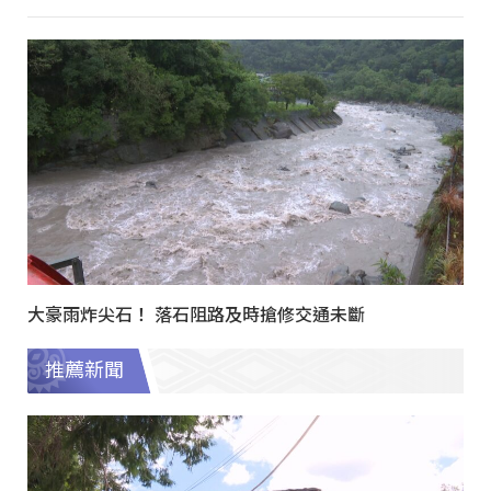
大豪雨炸尖石！ 落石阻路及時搶修交通未斷
推薦新聞