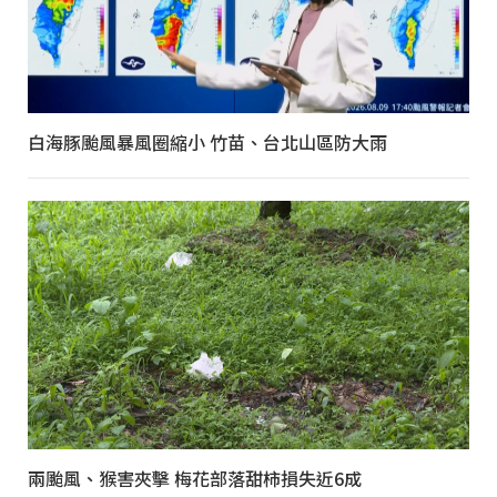
白海豚颱風暴風圈縮小 竹苗、台北山區防大雨
兩颱風、猴害夾擊 梅花部落甜柿損失近6成