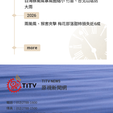
白海豚颱風暴風圈縮小 竹苗、台北山區防
大雨
2026
兩颱風、猴害夾擊 梅花部落甜柿損失近6成
more
TITV NEWS
原視新聞網
電話：(02)2788-1600
傳真：(02)2788-1500