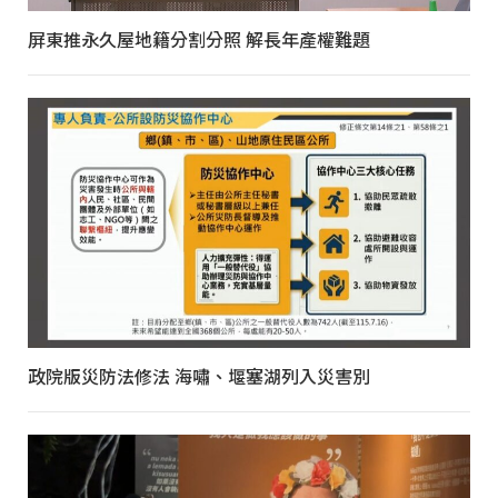
屏東推永久屋地籍分割分照 解長年產權難題
政院版災防法修法 海嘯、堰塞湖列入災害別