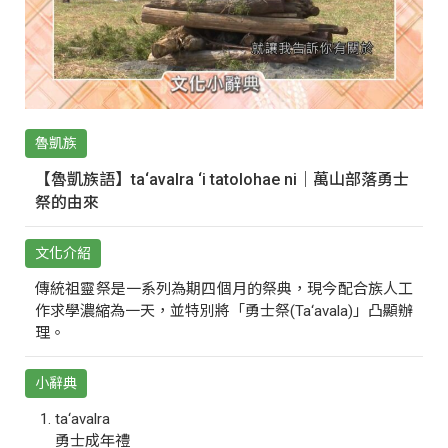
魯凱族
【魯凱族語】ta‘avalra ‘i tatolohae ni｜萬山部落勇士
祭的由來
文化介紹
傳統祖靈祭是一系列為期四個月的祭典，現今配合族人工
作求學濃縮為一天，並特別將「勇士祭(Ta‘avala)」凸顯辦
理。
小辭典
ta‘avalra
勇士成年禮