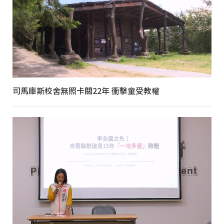
司馬庫斯校舍無照卡關22年 衝擊童受教權