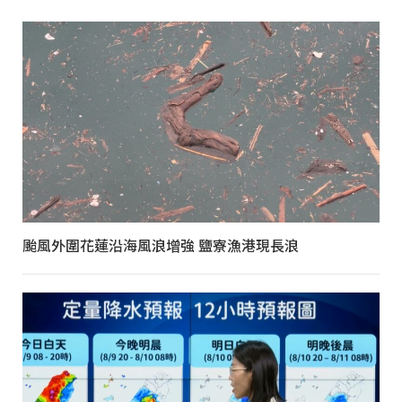
颱風外圍花蓮沿海風浪增強 鹽寮漁港現長浪