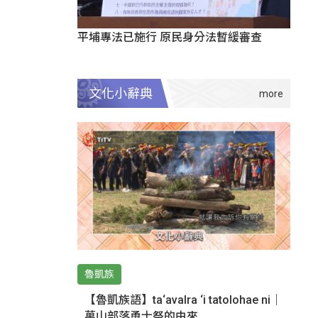
平埔專法已施行 原民身分法暫緩審查
文化小辭典
魯凱族
【魯凱族語】ta‘avalra ‘i tatolohae ni｜
萬山部落勇士祭的由來