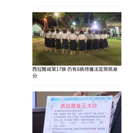
西拉雅成第17族 仍有8族待獲法定原民身
分