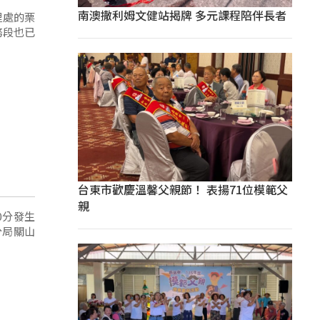
南澳撒利姆文健站揭牌 多元課程陪伴長者
里處的栗
務段也已
台東市歡慶溫馨父親節！ 表揚71位模範父
親
0分發生
分局關山