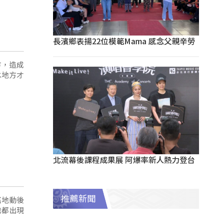
長濱鄉表揚22位模範Mama 感念父親辛勞
方，造成
水地方才
北流幕後課程成果展 阿爆率新人熱力登台
推薦新聞
搖地動後
也都出現