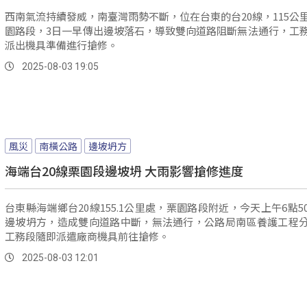
西南氣流持續發威，南臺灣雨勢不斷，位在台東的台20線，115公
園路段，3日一早傳出邊坡落石，導致雙向道路阻斷無法通行，工
派出機具準備進行搶修。
2025-08-03 19:05
風災
南橫公路
邊坡坍方
海端台20線栗園段邊坡坍 大雨影響搶修進度
台東縣海端鄉台20線155.1公里處，栗園路段附近，今天上午6點5
邊坡坍方，造成雙向道路中斷，無法通行，公路局南區養護工程
工務段隨即派遣廠商機具前往搶修。
2025-08-03 12:01