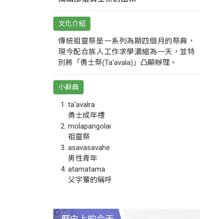
文化介紹
傳統祖靈祭是一系列為期四個月的祭典，
現今配合族人工作求學濃縮為一天，並特
別將「勇士祭(Ta‘avala)」凸顯辦理。
小辭典
ta‘avalra
勇士成年禮
molapangolai
祖靈祭
asavasavahe
男性青年
atamatama
父字輩的稱呼
歷史上的今天