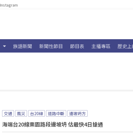
Instagram
族語新聞
新聞性節目
節目表
主播專區
歷史上
交通
風災
台20線
道路中斷
邊坡坍方
海端台20線栗園路段邊坡坍 估最快4日搶通