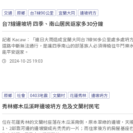
交通
原鄉
台7線90公里
宜蘭大同
邊坡坍方
台7線邊坡坍 四季、南山居民返家多30分鐘
記者 Kacaw：「連日大雨造成宜蘭大同台7線90多公里處多處坍
道路中斷無法通行，是讓四季南山的部落族人必須得繞往牛鬥樂
能平安返家。
2024-10-25 19:03
原鄉
社會
0403地震
文蘭村
花蓮秀林
邊坡坍方
秀林鄉木瓜溪畔邊坡坍方 危及文蘭村民宅
位在花蓮秀林的文蘭村座落在木瓜溪南側，原本翠綠的邊坡，天
1、2鄰靠河邊的邊坡變成光禿禿的一片；而住家後方的房屋基座