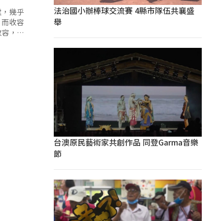
法治國小辦棒球交流賽 4縣市隊伍共襄盛
處，幾乎
舉
，而收容
收容，希
台澳原民藝術家共創作品 同登Garma音樂
節