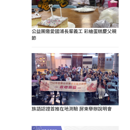
公益團邀愛國浦長輩義工 彩繪蛋糕慶父親
節
族語認證首推在地測驗 屏東舉辦說明會