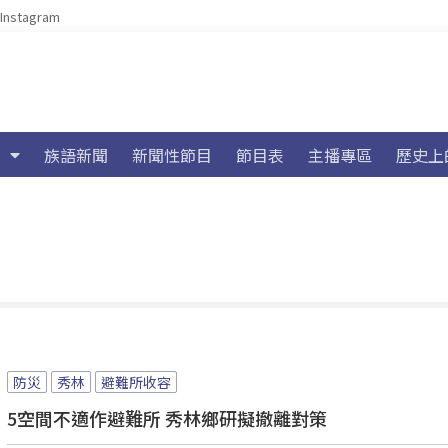
Instagram
族語新聞
新聞性節目
節目表
主播專區
歷史上
防災
秀林
避難所收容
5空間不適作避難所 秀林鄉研擬撤離對策