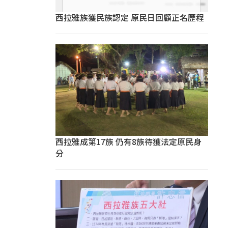
西拉雅族獲民族認定 原民日回顧正名歷程
西拉雅成第17族 仍有8族待獲法定原民身
分