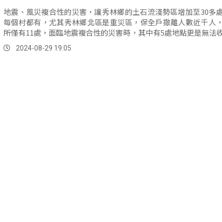
地震、風災複合性的災害，讓秀林鄉的土石流淺勢區增加至30多
每個村都有，尤其秀林鄉北區是重災區，保全戶撤離人數近千人
所僅有11處，面臨地震複合性的災害時，其中有5處地點更是無法
望藉由專案會議的召開能夠尋求解決之道。
2024-08-29 19:05