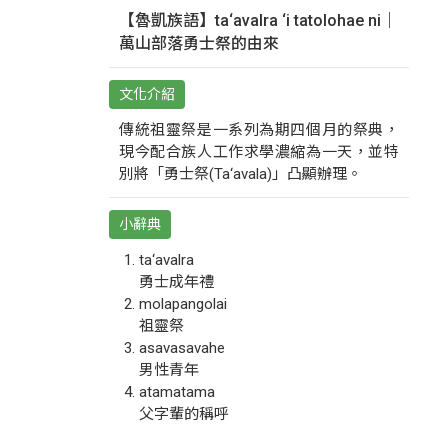
【魯凱族語】ta‘avalra ‘i tatolohae ni｜
萬山部落勇士祭的由來
文化介紹
傳統祖靈祭是一系列為期四個月的祭典，
現今配合族人工作求學濃縮為一天，並特
別將「勇士祭(Ta‘avala)」凸顯辦理。
小辭典
ta‘avalra
勇士成年禮
molapangolai
祖靈祭
asavasavahe
男性青年
atamatama
父字輩的稱呼