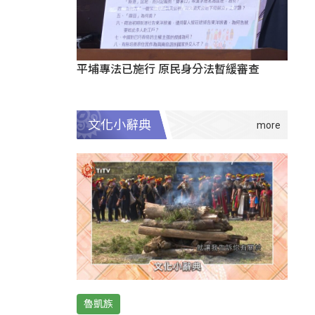
平埔專法已施行 原民身分法暫緩審查
文化小辭典
魯凱族