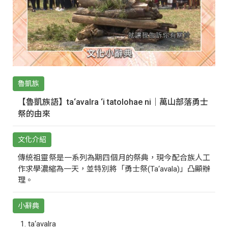
魯凱族
【魯凱族語】ta‘avalra ‘i tatolohae ni｜萬山部落勇士
祭的由來
文化介紹
傳統祖靈祭是一系列為期四個月的祭典，現今配合族人工
作求學濃縮為一天，並特別將「勇士祭(Ta‘avala)」凸顯辦
理。
小辭典
ta‘avalra