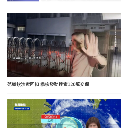
范織欽涉索回扣 橋檢發動搜索120萬交保