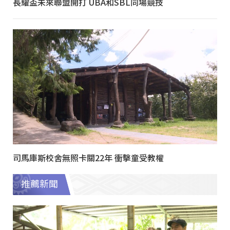
長耀盃未來聯盟開打 UBA和SBL同場競技
司馬庫斯校舍無照卡關22年 衝擊童受教權
推薦新聞