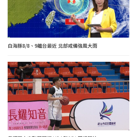
白海豚8/8、9離台最近 北部戒備強風大雨