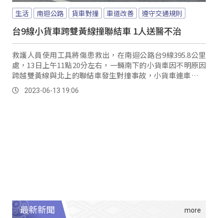
生活
南迴公路
貨車對撞
車道改善
遵守交通規則
台9線小貨車跨雙黃線撞聯結車 1人送醫不治
救護人員使用工具將傷患救出，在南迴公路台9線395.8公里
處，13日上午11點20分左右，一輛南下的小貨車因不明原因
跨越雙黃線與北上的聯結車發生對撞事故，小貨車連車帶翻
駕駛不幸卡在車內，警消人員獲報後到場將人救出，送往台
2023-06-13 19:06
東馬偕醫院急救，但因傷勢過重仍不治身亡。
最新新聞