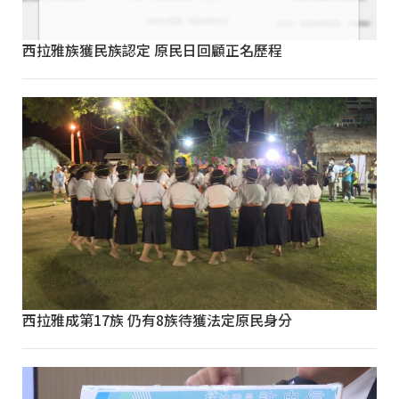
西拉雅族獲民族認定 原民日回顧正名歷程
西拉雅成第17族 仍有8族待獲法定原民身分