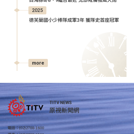
白海豚8/8、9離台最近 北部戒備強風大雨
2025
德芙蘭國小少棒隊成軍3年 獲隊史首座冠軍
more
TITV NEWS
原視新聞網
電話：(02)2788-1600