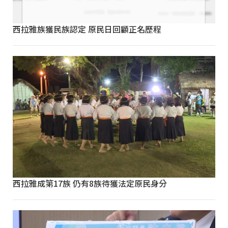
西拉雅族獲民族認定 原民日回顧正名歷程
西拉雅成第17族 仍有8族待獲法定原民身分