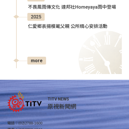
不畏風雨傳文化 達邦社Homeyaya雨中登場
2025
仁愛鄉表揚模範父親 公所精心安排活動
more
TITV NEWS
原視新聞網
電話：(02)2788-1600