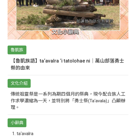
魯凱族
【魯凱族語】ta‘avalra ‘i tatolohae ni｜萬山部落勇士
祭的由來
文化介紹
傳統祖靈祭是一系列為期四個月的祭典，現今配合族人工
作求學濃縮為一天，並特別將「勇士祭(Ta‘avala)」凸顯辦
理。
小辭典
ta‘avalra