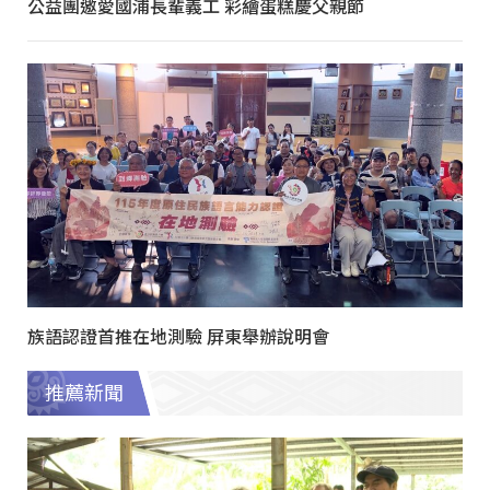
公益團邀愛國浦長輩義工 彩繪蛋糕慶父親節
族語認證首推在地測驗 屏東舉辦說明會
推薦新聞