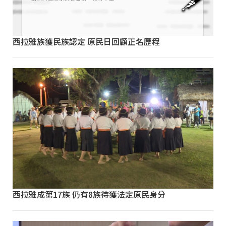
西拉雅族獲民族認定 原民日回顧正名歷程
西拉雅成第17族 仍有8族待獲法定原民身分