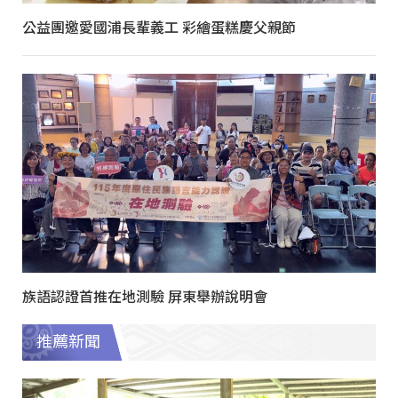
公益團邀愛國浦長輩義工 彩繪蛋糕慶父親節
族語認證首推在地測驗 屏東舉辦說明會
推薦新聞