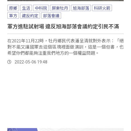
原鄉
生活
中科院
屏東牡丹
旭海部落
科研火箭
軍方
違反約定
部落會議
軍方進駐試射場 違反旭海部落會議約定引民不滿
在2021年11月22時，牡丹鄉民代表潘呈清就對外表示：「絕
對不能又讓國軍去這個區塊裡面做演訓，這是一個但書，也
希望你們都能夠注重我們地方的一個權益問題。
2022-05-06 19:48