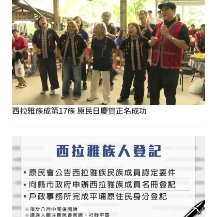
西拉雅族成第17族 原民日慶賀正名成功