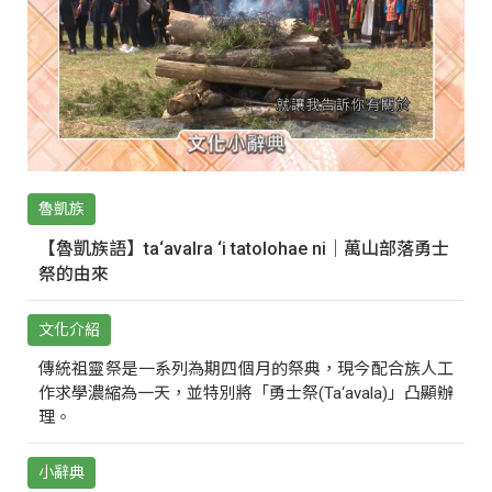
魯凱族
【魯凱族語】ta‘avalra ‘i tatolohae ni｜萬山部落勇士
祭的由來
文化介紹
傳統祖靈祭是一系列為期四個月的祭典，現今配合族人工
作求學濃縮為一天，並特別將「勇士祭(Ta‘avala)」凸顯辦
理。
小辭典