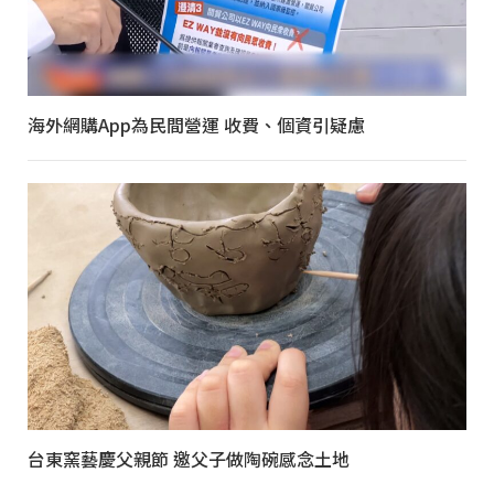
海外網購App為民間營運 收費、個資引疑慮
台東窯藝慶父親節 邀父子做陶碗感念土地