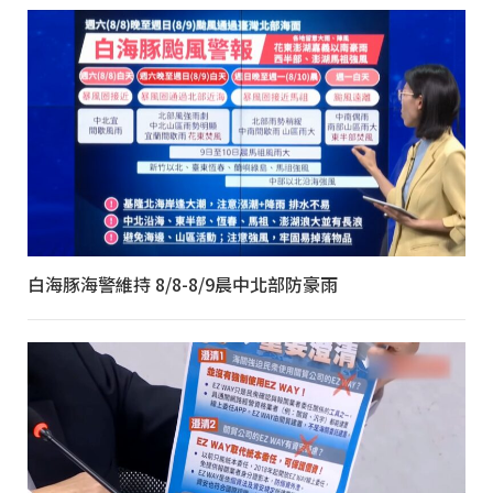
白海豚海警維持 8/8-8/9晨中北部防豪雨