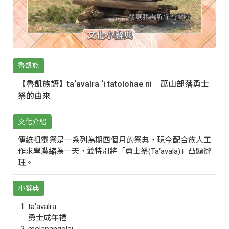
魯凱族
【魯凱族語】ta‘avalra ‘i tatolohae ni｜萬山部落勇士
祭的由來
文化介紹
傳統祖靈祭是一系列為期四個月的祭典，現今配合族人工
作求學濃縮為一天，並特別將「勇士祭(Ta‘avala)」凸顯辦
理。
小辭典
ta‘avalra
勇士成年禮
molapangolai