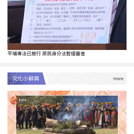
平埔專法已施行 原民身分法暫緩審查
文化小辭典