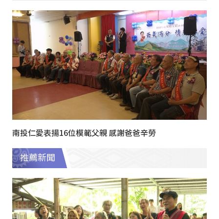
南投仁愛表揚16位模範父親 感謝爸爸辛勞
推薦新聞