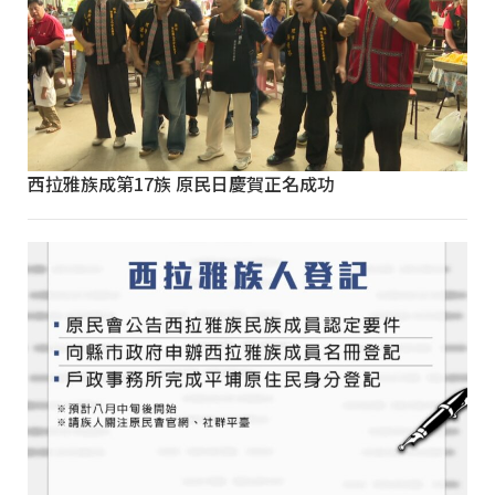
西拉雅族成第17族 原民日慶賀正名成功