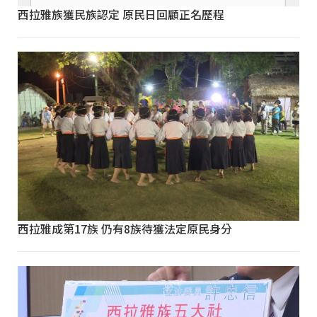
西拉雅族獲民族認定 原民日回顧正名歷程
西拉雅成第17族 仍有8族待獲法定原民身分