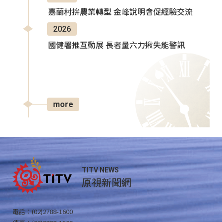
嘉蘭村拚農業轉型 金峰說明會促經驗交流
2026
國健署推互動展 長者量六力揪失能警訊
more
TITV NEWS
原視新聞網
電話：(02)2788-1600