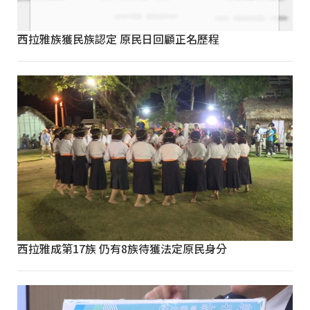
西拉雅族獲民族認定 原民日回顧正名歷程
西拉雅成第17族 仍有8族待獲法定原民身分