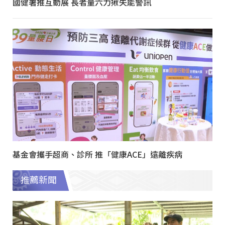
國健署推互動展 長者量六力揪失能警訊
基金會攜手超商、診所 推「健康ACE」遠離疾病
推薦新聞