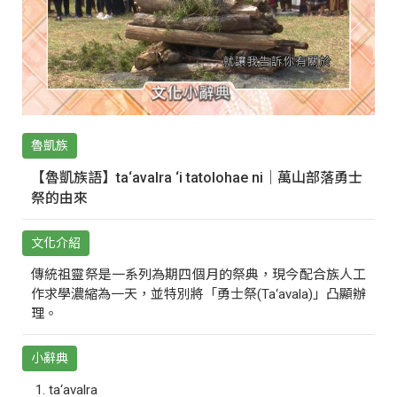
魯凱族
【魯凱族語】ta‘avalra ‘i tatolohae ni｜萬山部落勇士
祭的由來
文化介紹
傳統祖靈祭是一系列為期四個月的祭典，現今配合族人工
作求學濃縮為一天，並特別將「勇士祭(Ta‘avala)」凸顯辦
理。
小辭典
ta‘avalra