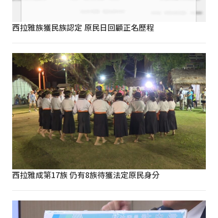
西拉雅族獲民族認定 原民日回顧正名歷程
西拉雅成第17族 仍有8族待獲法定原民身分