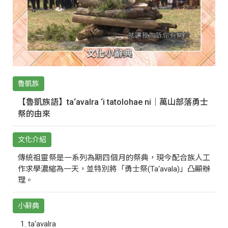
魯凱族
【魯凱族語】ta‘avalra ‘i tatolohae ni｜萬山部落勇士
祭的由來
文化介紹
傳統祖靈祭是一系列為期四個月的祭典，現今配合族人工
作求學濃縮為一天，並特別將「勇士祭(Ta‘avala)」凸顯辦
理。
小辭典
ta‘avalra