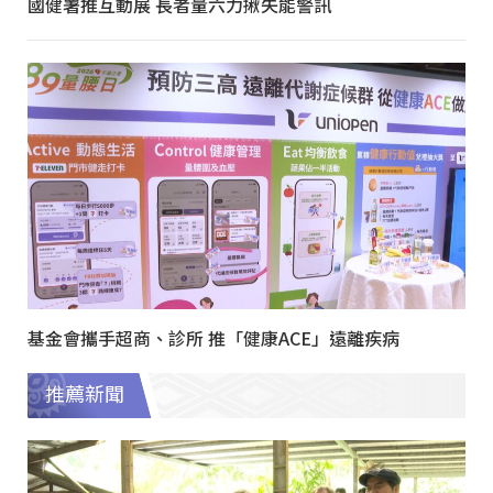
國健署推互動展 長者量六力揪失能警訊
基金會攜手超商、診所 推「健康ACE」遠離疾病
推薦新聞