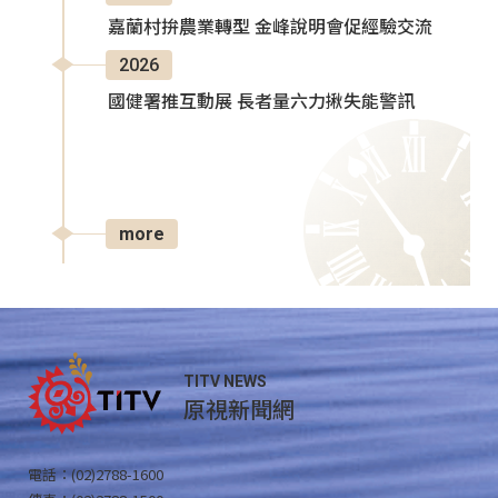
嘉蘭村拚農業轉型 金峰說明會促經驗交流
2026
國健署推互動展 長者量六力揪失能警訊
more
TITV NEWS
原視新聞網
電話：(02)2788-1600