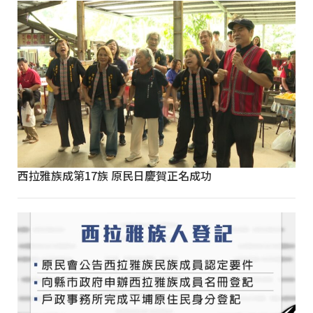
西拉雅族成第17族 原民日慶賀正名成功