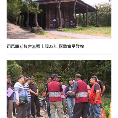
司馬庫斯校舍無照卡關22年 衝擊童受教權