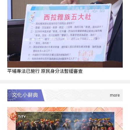
平埔專法已施行 原民身分法暫緩審查
文化小辭典