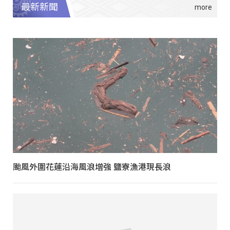
最新新聞
颱風外圍花蓮沿海風浪增強 鹽寮漁港現長浪