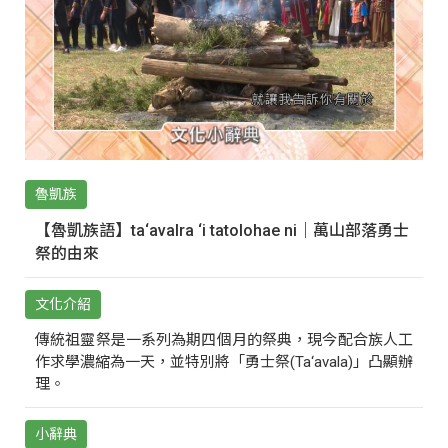
魯凱族
【魯凱族語】ta‘avalra ‘i tatolohae ni｜萬山部落勇士
祭的由來
文化介紹
傳統祖靈祭是一系列為期四個月的祭典，現今配合族人工
作求學濃縮為一天，並特別將「勇士祭(Ta‘avala)」凸顯辦
理。
小辭典