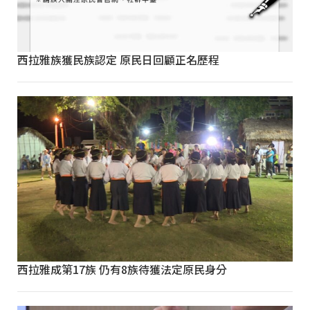
西拉雅族獲民族認定 原民日回顧正名歷程
西拉雅成第17族 仍有8族待獲法定原民身分