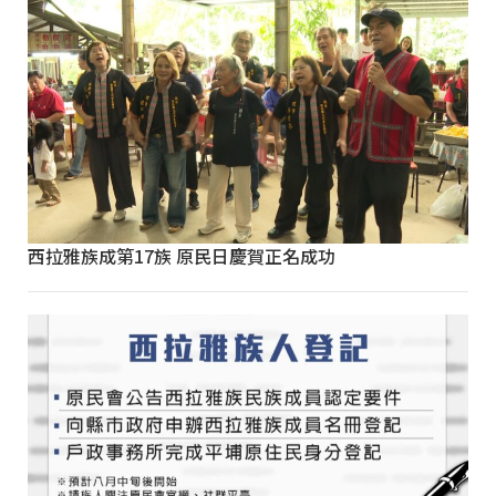
西拉雅族成第17族 原民日慶賀正名成功