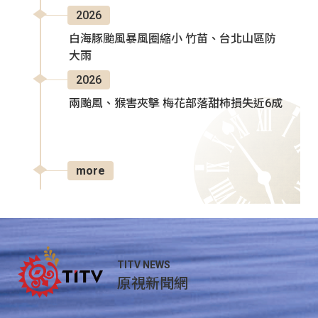
2026
白海豚颱風暴風圈縮小 竹苗、台北山區防
大雨
2026
兩颱風、猴害夾擊 梅花部落甜柿損失近6成
more
TITV NEWS
原視新聞網