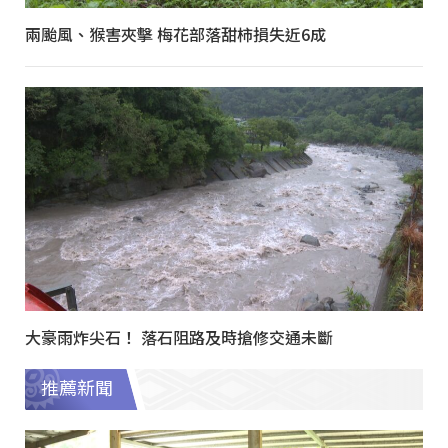
兩颱風、猴害夾擊 梅花部落甜柿損失近6成
大豪雨炸尖石！ 落石阻路及時搶修交通未斷
推薦新聞