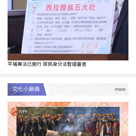
平埔專法已施行 原民身分法暫緩審查
文化小辭典