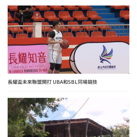
長耀盃未來聯盟開打 UBA和SBL同場競技