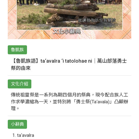
魯凱族
【魯凱族語】ta‘avalra ‘i tatolohae ni｜萬山部落勇士
祭的由來
文化介紹
傳統祖靈祭是一系列為期四個月的祭典，現今配合族人工
作求學濃縮為一天，並特別將「勇士祭(Ta‘avala)」凸顯辦
理。
小辭典
ta‘avalra