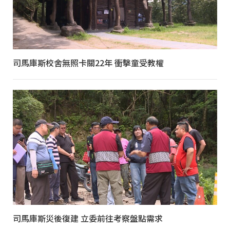
司馬庫斯校舍無照卡關22年 衝擊童受教權
司馬庫斯災後復建 立委前往考察盤點需求