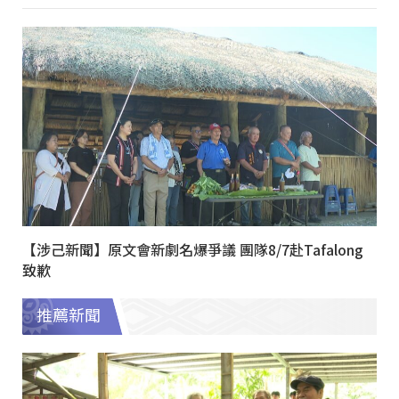
【涉己新聞】原文會新劇名爆爭議 團隊8/7赴Tafalong
致歉
推薦新聞