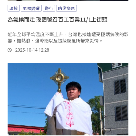
環境
氣候變遷
遊行
防災議題
為氣候而走 環團號召百工百業11/1上街頭
近年全球平均溫度不斷上升，台灣也接連遭受極端氣候的影
響，如熱浪、強降雨以及超級颱風所帶來災情。
2025-10-14 12:28