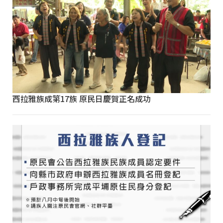
西拉雅族成第17族 原民日慶賀正名成功