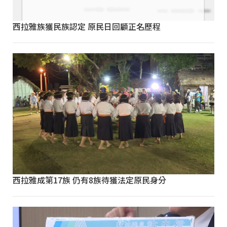
西拉雅族獲民族認定 原民日回顧正名歷程
西拉雅成第17族 仍有8族待獲法定原民身分