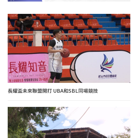
長耀盃未來聯盟開打 UBA和SBL同場競技