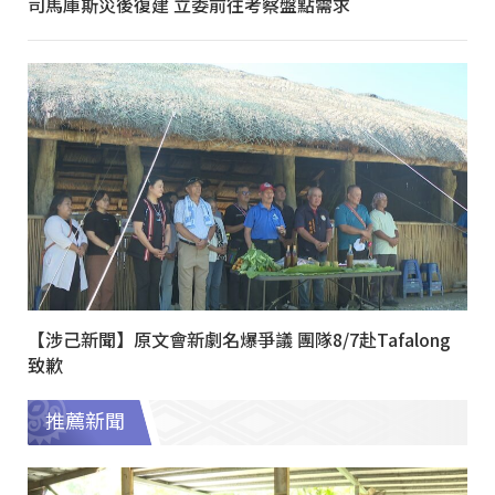
司馬庫斯災後復建 立委前往考察盤點需求
【涉己新聞】原文會新劇名爆爭議 團隊8/7赴Tafalong
致歉
推薦新聞