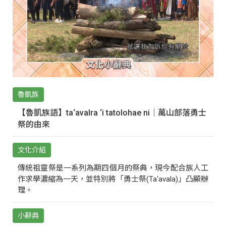
魯凱族
【魯凱族語】ta‘avalra ‘i tatolohae ni｜萬山部落勇士
祭的由來
文化介紹
傳統祖靈祭是一系列為期四個月的祭典，現今配合族人工
作求學濃縮為一天，並特別將「勇士祭(Ta‘avala)」凸顯辦
理。
小辭典