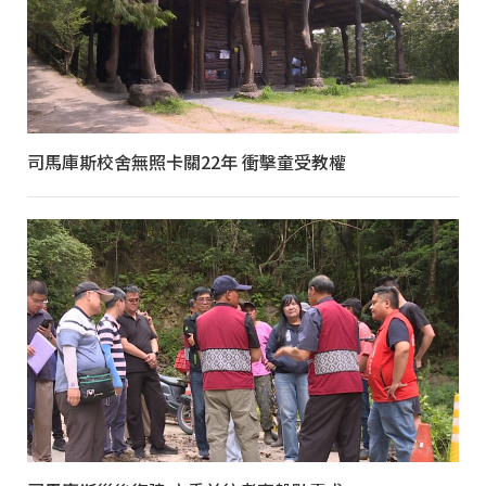
司馬庫斯校舍無照卡關22年 衝擊童受教權