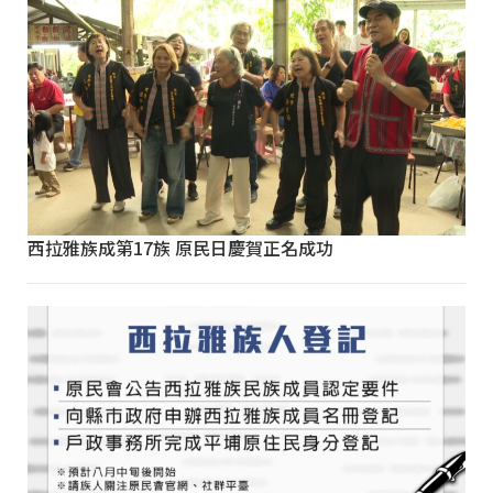
西拉雅族成第17族 原民日慶賀正名成功