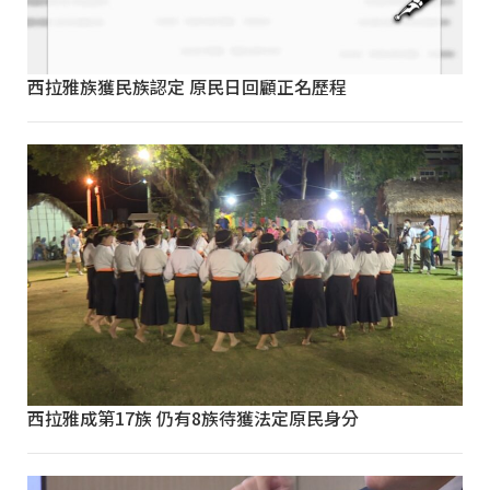
西拉雅族獲民族認定 原民日回顧正名歷程
西拉雅成第17族 仍有8族待獲法定原民身分