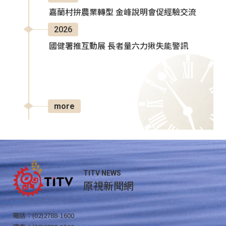
嘉蘭村拚農業轉型 金峰說明會促經驗交流
2026
國健署推互動展 長者量六力揪失能警訊
more
TITV NEWS
原視新聞網
電話：(02)2788-1600