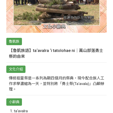
魯凱族
【魯凱族語】ta‘avalra ‘i tatolohae ni｜萬山部落勇士
祭的由來
文化介紹
傳統祖靈祭是一系列為期四個月的祭典，現今配合族人工
作求學濃縮為一天，並特別將「勇士祭(Ta‘avala)」凸顯辦
理。
小辭典
ta‘avalra