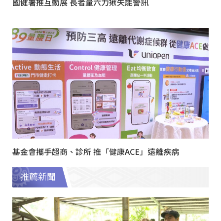
國健署推互動展 長者量六力揪失能警訊
基金會攜手超商、診所 推「健康ACE」遠離疾病
推薦新聞