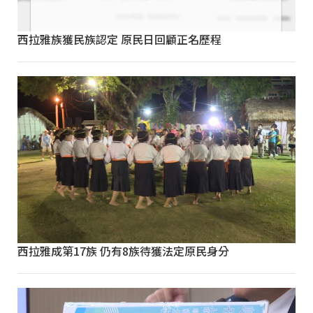
西拉雅族獲民族認定 原民日回顧正名歷程
西拉雅成第17族 仍有8族待獲法定原民身分