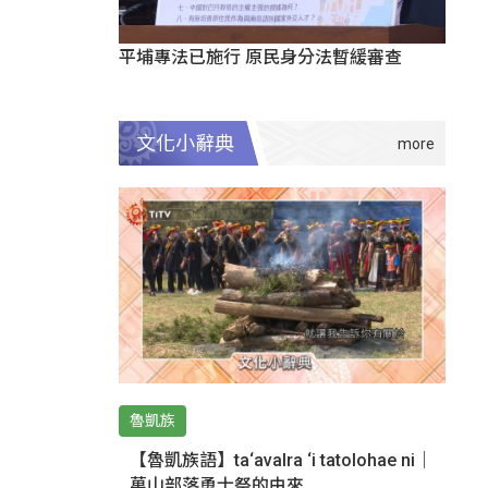
平埔專法已施行 原民身分法暫緩審查
文化小辭典
魯凱族
【魯凱族語】ta‘avalra ‘i tatolohae ni｜
萬山部落勇士祭的由來