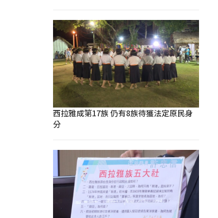
西拉雅成第17族 仍有8族待獲法定原民身
分