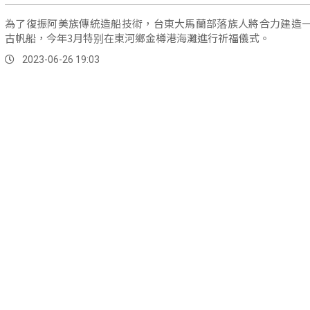
為了復振阿美族傳統造船技術，台東大馬蘭部落族人將合力建造
古帆船，今年3月特别在東河鄉金樽港海灘進行祈福儀式。
2023-06-26 19:03