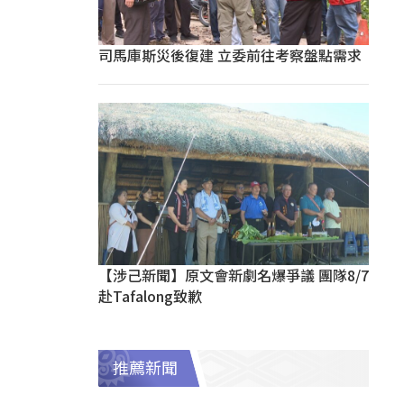
司馬庫斯災後復建 立委前往考察盤點需求
【涉己新聞】原文會新劇名爆爭議 團隊8/7
赴Tafalong致歉
推薦新聞