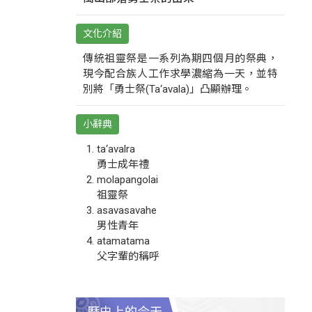
文化介紹
傳統祖靈祭是一系列為期四個月的祭典，
現今配合族人工作求學濃縮為一天，並特
別將「勇士祭(Ta‘avala)」凸顯辦理。
小辭典
ta‘avalra
勇士成年禮
molapangolai
祖靈祭
asavasavahe
男性青年
atamatama
父字輩的稱呼
歷史上的今天