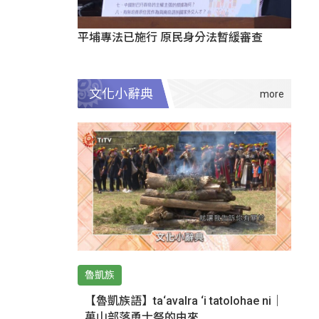
平埔專法已施行 原民身分法暫緩審查
文化小辭典
魯凱族
【魯凱族語】ta‘avalra ‘i tatolohae ni｜
萬山部落勇士祭的由來