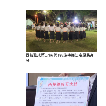
西拉雅成第17族 仍有8族待獲法定原民身
分