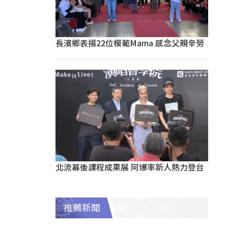
長濱鄉表揚22位模範Mama 感念父親辛勞
北流幕後課程成果展 阿爆率新人熱力登台
推薦新聞