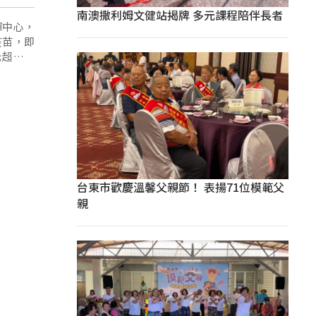
南澳撒利姆文健站揭牌 多元課程陪伴長者
揮中心，
疫苗，即
元超商禮
台東市歡慶溫馨父親節！ 表揚71位模範父
親