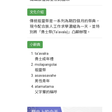
文化介紹
傳統祖靈祭是一系列為期四個月的祭典，
現今配合族人工作求學濃縮為一天，並特
別將「勇士祭(Ta‘avala)」凸顯辦理。
小辭典
ta‘avalra
勇士成年禮
molapangolai
祖靈祭
asavasavahe
男性青年
atamatama
父字輩的稱呼
歷史上的今天