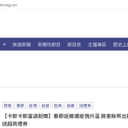
Instagram
族語新聞
新聞性節目
節目表
主播專區
歷史上
屏東
春節
疫情
疫苗
超商
返鄉
送禮券
【卡那卡那富語新聞】春節返鄉潮疫情升溫 屏東縣祭出
送超商禮券