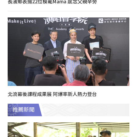
長濱鄉表揚22位模範Mama 感念父親辛勞
北流幕後課程成果展 阿爆率新人熱力登台
推薦新聞