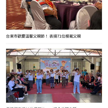
台東市歡慶溫馨父親節！ 表揚71位模範父親