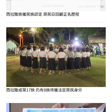
西拉雅族獲民族認定 原民日回顧正名歷程
西拉雅成第17族 仍有8族待獲法定原民身分