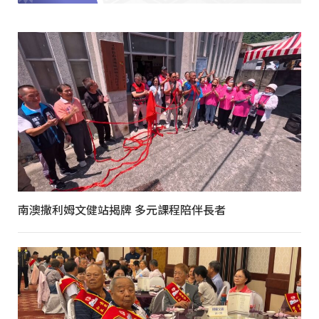
南澳撒利姆文健站揭牌 多元課程陪伴長者