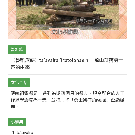
魯凱族
【魯凱族語】ta‘avalra ‘i tatolohae ni｜萬山部落勇士
祭的由來
文化介紹
傳統祖靈祭是一系列為期四個月的祭典，現今配合族人工
作求學濃縮為一天，並特別將「勇士祭(Ta‘avala)」凸顯辦
理。
小辭典
ta‘avalra