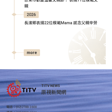
台東市歡慶溫馨父親節！ 表揚71位模範父
親
2026
長濱鄉表揚22位模範Mama 感念父親辛勞
more
TITV NEWS
原視新聞網
電話：(02)2788-1600