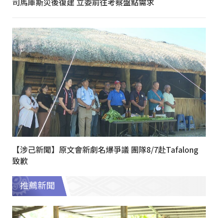
司馬庫斯災後復建 立委前往考察盤點需求
【涉己新聞】原文會新劇名爆爭議 團隊8/7赴Tafalong
致歉
推薦新聞