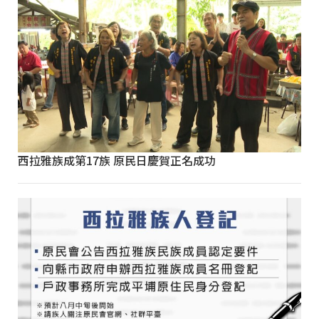
西拉雅族成第17族 原民日慶賀正名成功