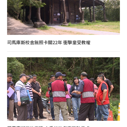
司馬庫斯校舍無照卡關22年 衝擊童受教權