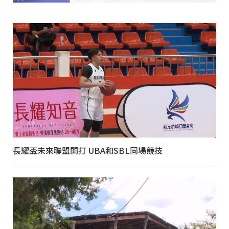
長耀盃未來聯盟開打 UBA和SBL同場競技