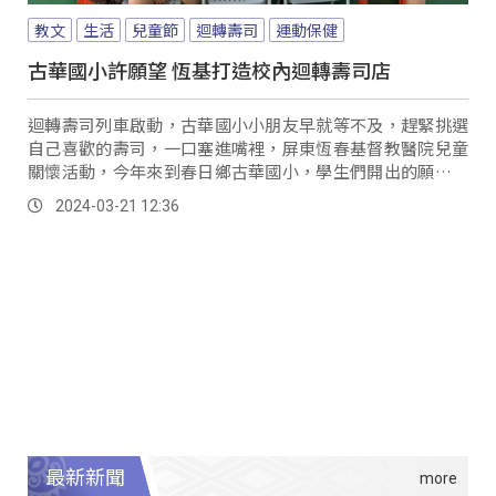
教文
生活
兒童節
迴轉壽司
運動保健
古華國小許願望 恆基打造校內迴轉壽司店
迴轉壽司列車啟動，古華國小小朋友早就等不及，趕緊挑選
自己喜歡的壽司，一口塞進嘴裡，屏東恆春基督教醫院兒童
關懷活動，今年來到春日鄉古華國小，學生們開出的願望清
單第一名就是迴轉壽司，為此恆春基督教醫院不只找來專業
2024-03-21 12:36
壽司師傅，更在校園裡打造迴轉壽司餐廳。
最新新聞