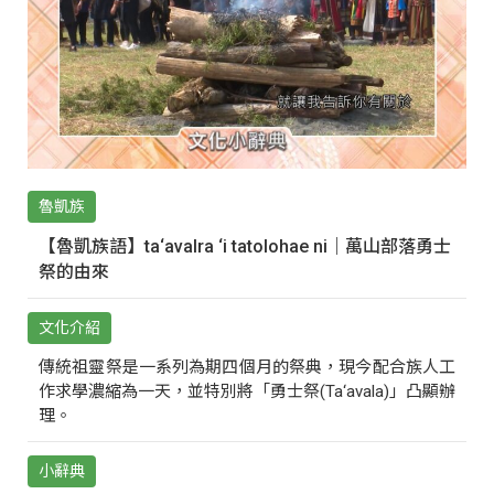
魯凱族
【魯凱族語】ta‘avalra ‘i tatolohae ni｜萬山部落勇士
祭的由來
文化介紹
傳統祖靈祭是一系列為期四個月的祭典，現今配合族人工
作求學濃縮為一天，並特別將「勇士祭(Ta‘avala)」凸顯辦
理。
小辭典