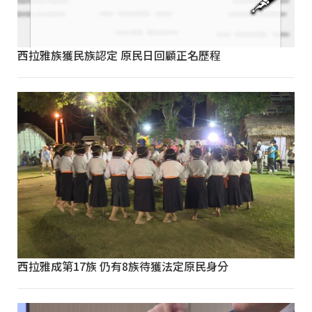
西拉雅族獲民族認定 原民日回顧正名歷程
西拉雅成第17族 仍有8族待獲法定原民身分