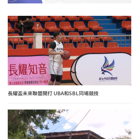
長耀盃未來聯盟開打 UBA和SBL同場競技