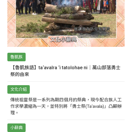
魯凱族
【魯凱族語】ta‘avalra ‘i tatolohae ni｜萬山部落勇士
祭的由來
文化介紹
傳統祖靈祭是一系列為期四個月的祭典，現今配合族人工
作求學濃縮為一天，並特別將「勇士祭(Ta‘avala)」凸顯辦
理。
小辭典