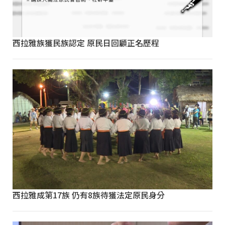
西拉雅族獲民族認定 原民日回顧正名歷程
西拉雅成第17族 仍有8族待獲法定原民身分