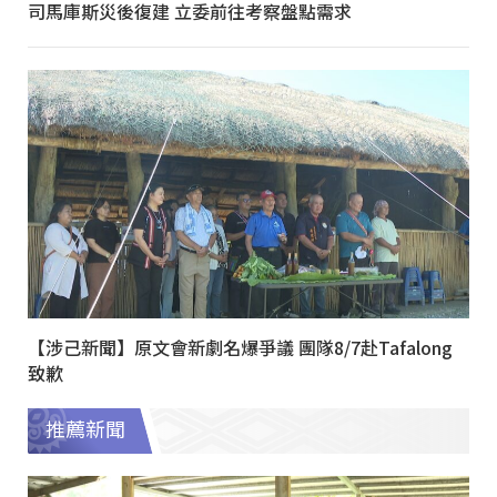
司馬庫斯災後復建 立委前往考察盤點需求
【涉己新聞】原文會新劇名爆爭議 團隊8/7赴Tafalong
致歉
推薦新聞