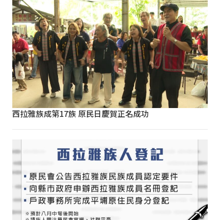
西拉雅族成第17族 原民日慶賀正名成功