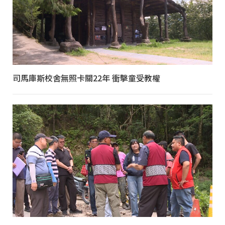
司馬庫斯校舍無照卡關22年 衝擊童受教權