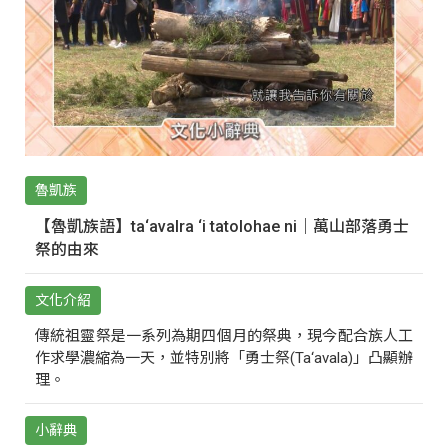
魯凱族
【魯凱族語】ta‘avalra ‘i tatolohae ni｜萬山部落勇士
祭的由來
文化介紹
傳統祖靈祭是一系列為期四個月的祭典，現今配合族人工
作求學濃縮為一天，並特別將「勇士祭(Ta‘avala)」凸顯辦
理。
小辭典