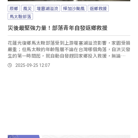
原鄉
風災
堰塞湖溢流
樺加沙颱風
返鄉救援
馬太鞍部落
災後最堅強力量！部落青年自發返鄉救援
花蓮光復鄉馬太鞍部落受到上游堰塞湖溢流影響，家園受損
嚴重；但馬太鞍的年齡階層不論在台灣哪個角落，自洪災發
生的第一時間起，就自動自發趕回家鄉投入救援，無論是搬
運物資、協助撤離老人、甚至處理大體，都能看見他們的身
2025-09-25 12:07
影。