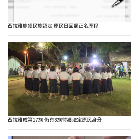
西拉雅族獲民族認定 原民日回顧正名歷程
西拉雅成第17族 仍有8族待獲法定原民身分