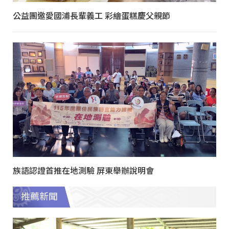
公益團邀愛國浦長輩義工 彩繪蛋糕慶父親節
族語認證首推在地測驗 屏東舉辦說明會
推薦新聞