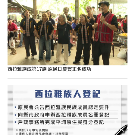
西拉雅族成第17族 原民日慶賀正名成功