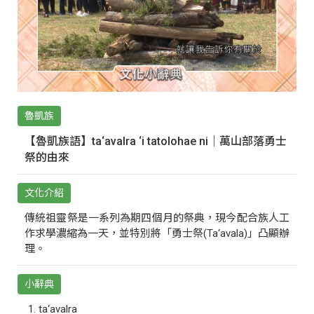
魯凱族
【魯凱族語】ta‘avalra ‘i tatolohae ni｜萬山部落勇士
祭的由來
文化介紹
傳統祖靈祭是一系列為期四個月的祭典，現今配合族人工
作求學濃縮為一天，並特別將「勇士祭(Ta‘avala)」凸顯辦
理。
小辭典
ta‘avalra