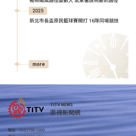
楊柳颱風路徑變數大 氣象署說明最新路徑
2025
新北市長盃原民籃球賽開打 16隊同場競技
more
TITV NEWS
原視新聞網
電話：(02)2788-1600