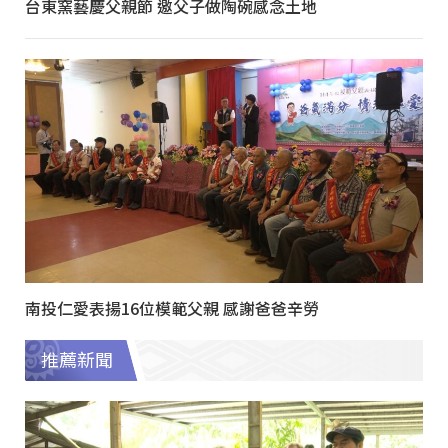
台東窯藝慶父親節 邀父子做陶碗感念土地
南投仁愛表揚16位模範父親 感謝爸爸辛勞
推薦新聞