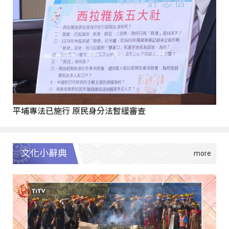
平埔專法已施行 原民身分法暫緩審查
文化小辭典