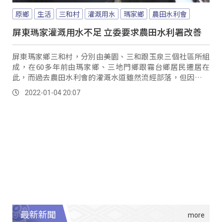
原鄉
生活
三和村
灌溉用水
瑪家鄉
農田水利會
屏東瑪家灌溉用水不足 立委要求農田水利署改善
屏東瑪家鄉三和村，分別由美園、三和跟玉泉三個社區所組
成，在60多年前由瑪家鄉、三地門鄉跟霧台鄉居民遷居在
此，而過去農田水利會的灌溉水道雖然流經部落，但因部落
居民非會員身分，所以沒有灌溉水使用權，但農田...。
2022-01-04 20:07
最新新聞