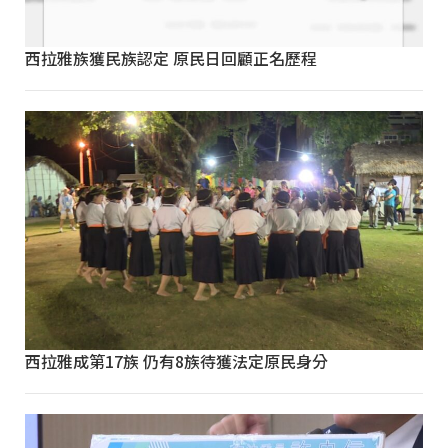
西拉雅族獲民族認定 原民日回顧正名歷程
西拉雅成第17族 仍有8族待獲法定原民身分