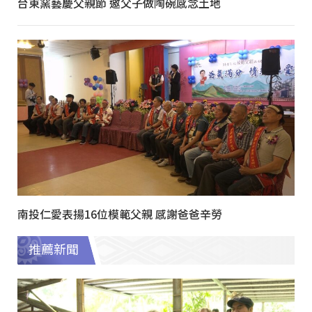
台東窯藝慶父親節 邀父子做陶碗感念土地
南投仁愛表揚16位模範父親 感謝爸爸辛勞
推薦新聞