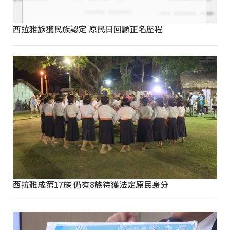
西拉雅族獲民族認定 原民日回顧正名歷程
西拉雅成第17族 仍有8族待獲法定原民身分