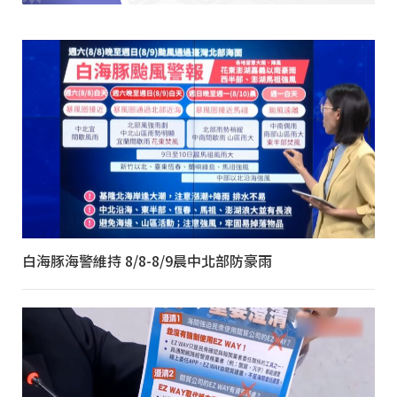
白海豚海警維持 8/8-8/9晨中北部防豪雨