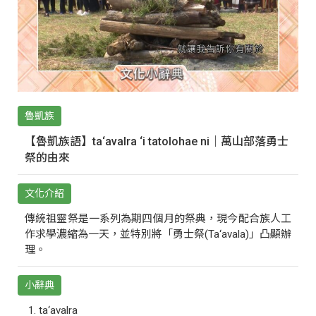
魯凱族
【魯凱族語】ta‘avalra ‘i tatolohae ni｜萬山部落勇士
祭的由來
文化介紹
傳統祖靈祭是一系列為期四個月的祭典，現今配合族人工
作求學濃縮為一天，並特別將「勇士祭(Ta‘avala)」凸顯辦
理。
小辭典
ta‘avalra