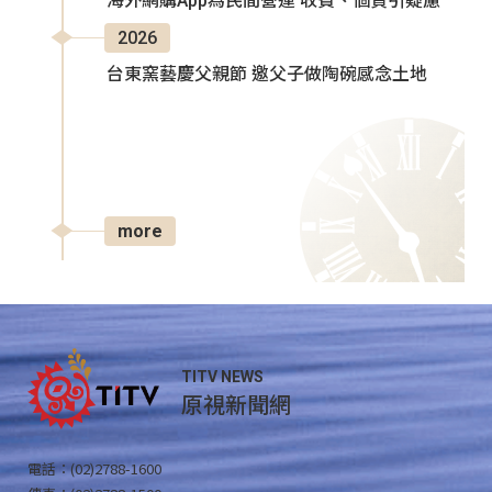
海外網購App為民間營運 收費、個資引疑慮
2026
台東窯藝慶父親節 邀父子做陶碗感念土地
more
TITV NEWS
原視新聞網
電話：(02)2788-1600