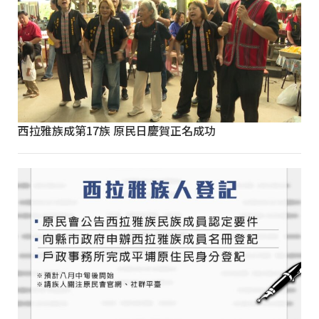
西拉雅族成第17族 原民日慶賀正名成功