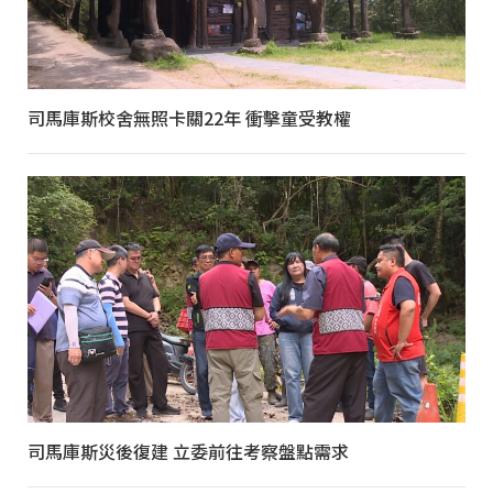
司馬庫斯校舍無照卡關22年 衝擊童受教權
司馬庫斯災後復建 立委前往考察盤點需求