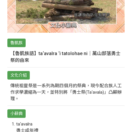
魯凱族
【魯凱族語】ta‘avalra ‘i tatolohae ni｜萬山部落勇士
祭的由來
文化介紹
傳統祖靈祭是一系列為期四個月的祭典，現今配合族人工
作求學濃縮為一天，並特別將「勇士祭(Ta‘avala)」凸顯辦
理。
小辭典
ta‘avalra
勇士成年禮