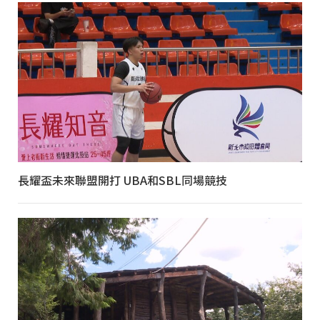
長耀盃未來聯盟開打 UBA和SBL同場競技