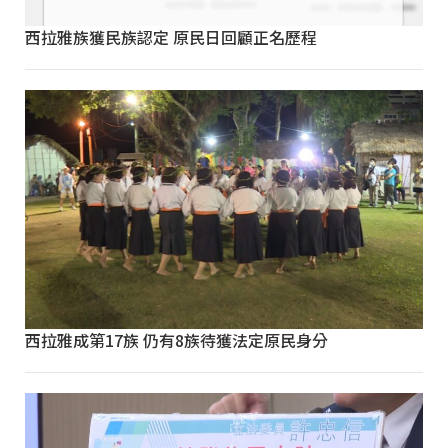
西拉雅族獲民族認定 原民日回顧正名歷程
西拉雅成第17族 仍有8族待獲法定原民身分