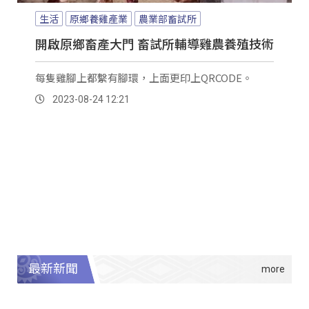
生活
原鄉養雞產業
農業部畜試所
開啟原鄉畜產大門 畜試所輔導雞農養殖技術
每隻雞腳上都繫有腳環，上面更印上QRCODE。
2023-08-24 12:21
最新新聞