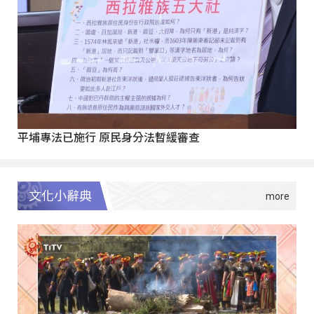
平埔專法已施行 原民身分法暫緩審查
文化小辭典