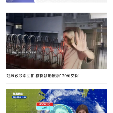
范織欽涉索回扣 橋檢發動搜索120萬交保