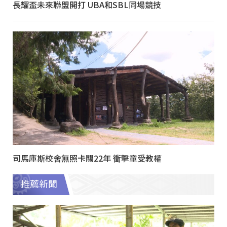
長耀盃未來聯盟開打 UBA和SBL同場競技
司馬庫斯校舍無照卡關22年 衝擊童受教權
推薦新聞