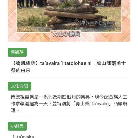
魯凱族
【魯凱族語】ta‘avalra ‘i tatolohae ni｜萬山部落勇士
祭的由來
文化介紹
傳統祖靈祭是一系列為期四個月的祭典，現今配合族人工
作求學濃縮為一天，並特別將「勇士祭(Ta‘avala)」凸顯辦
理。
小辭典
ta‘avalra