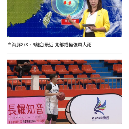
白海豚8/8、9離台最近 北部戒備強風大雨