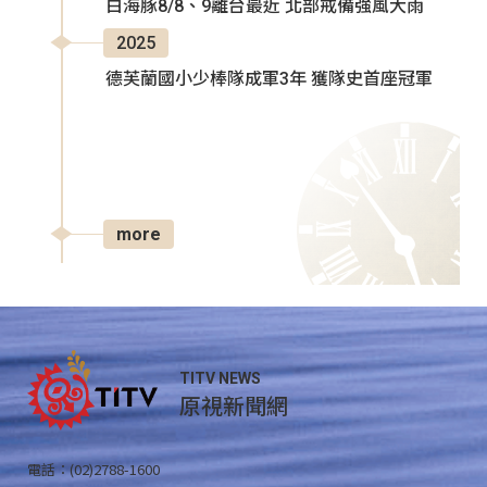
白海豚8/8、9離台最近 北部戒備強風大雨
2025
德芙蘭國小少棒隊成軍3年 獲隊史首座冠軍
more
TITV NEWS
原視新聞網
電話：(02)2788-1600