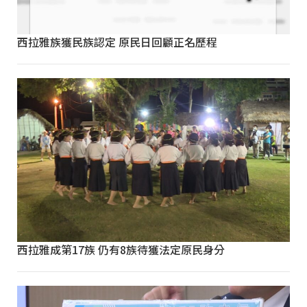
西拉雅族獲民族認定 原民日回顧正名歷程
西拉雅成第17族 仍有8族待獲法定原民身分