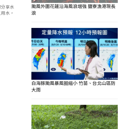
颱風外圍花蓮沿海風浪增強 鹽寮漁港現長
場分享水
浪
乏用水，
白海豚颱風暴風圈縮小 竹苗、台北山區防
大雨