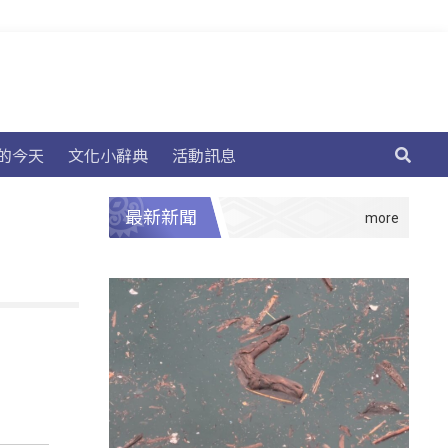
的今天
文化小辭典
活動訊息
最新新聞