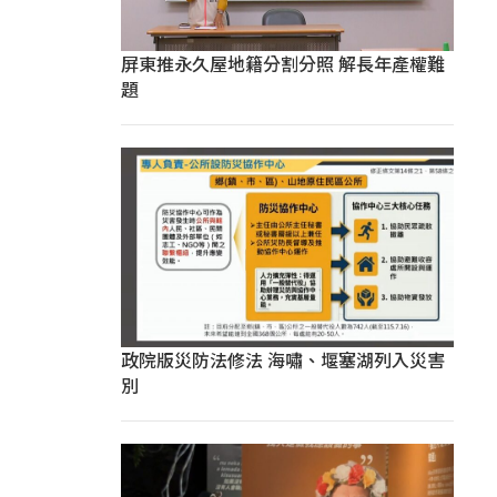
屏東推永久屋地籍分割分照 解長年產權難
題
政院版災防法修法 海嘯、堰塞湖列入災害
別