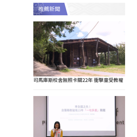
推薦新聞
司馬庫斯校舍無照卡關22年 衝擊童受教權