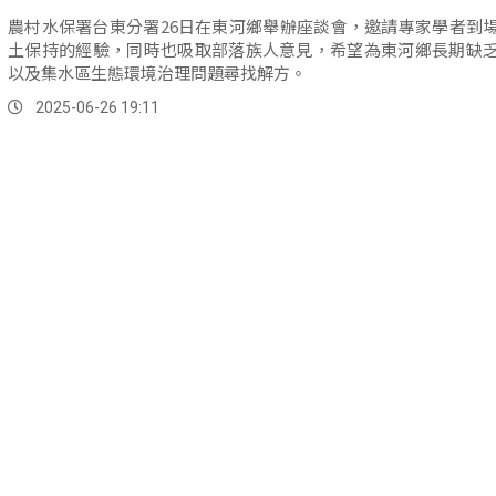
農村水保署台東分署26日在東河鄉舉辦座談會，邀請專家學者到
土保持的經驗，同時也吸取部落族人意見，希望為東河鄉長期缺
以及集水區生態環境治理問題尋找解方。
2025-06-26 19:11