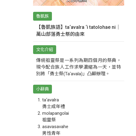
魯凱族
【魯凱族語】ta‘avalra ‘i tatolohae ni｜
萬山部落勇士祭的由來
文化介紹
傳統祖靈祭是一系列為期四個月的祭典，
現今配合族人工作求學濃縮為一天，並特
別將「勇士祭(Ta‘avala)」凸顯辦理。
小辭典
ta‘avalra
勇士成年禮
molapangolai
祖靈祭
asavasavahe
男性青年