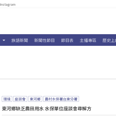
Instagram
族語新聞
新聞性節目
節目表
主播專區
歷史上
環境
座談會
東河鄉
農村水保署台東分署
東河鄉缺乏農田用水 水保單位座談會尋解方