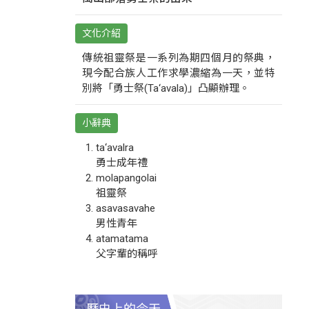
文化介紹
傳統祖靈祭是一系列為期四個月的祭典，
現今配合族人工作求學濃縮為一天，並特
別將「勇士祭(Ta‘avala)」凸顯辦理。
小辭典
ta‘avalra
勇士成年禮
molapangolai
祖靈祭
asavasavahe
男性青年
atamatama
父字輩的稱呼
歷史上的今天