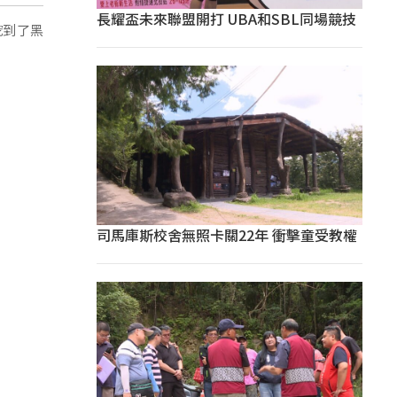
長耀盃未來聯盟開打 UBA和SBL同場競技
挖到了黑
司馬庫斯校舍無照卡關22年 衝擊童受教權