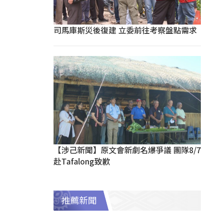
司馬庫斯災後復建 立委前往考察盤點需求
【涉己新聞】原文會新劇名爆爭議 團隊8/7
赴Tafalong致歉
推薦新聞