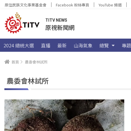
原住民族文化事業基金會
Facebook 粉絲專頁
YouTube 頻道
TITV NEWS
原視新聞網
2024 總統大選
直播
最新
山海氣象
總覽
專題
首頁
農委會林試所
農委會林試所