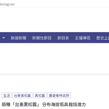
Instagram
族語新聞
新聞性節目
節目表
主播專區
歷史上
生活
台東黑松露
真松露
農委會林試所
新種「台東黑松露」 分布海拔低具栽培潛力