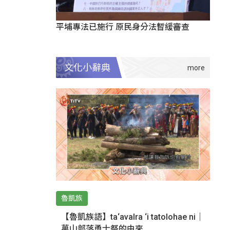
平埔專法已施行 原民身分法暫緩審查
文化小辭典
魯凱族
【魯凱族語】ta‘avalra ‘i tatolohae ni｜
萬山部落勇士祭的由來