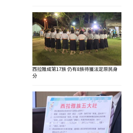
西拉雅成第17族 仍有8族待獲法定原民身
分